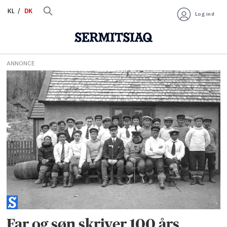
KL
DK
Log ind
ANNONCE
Tag:
kryolit
Far og søn skriver 100 års