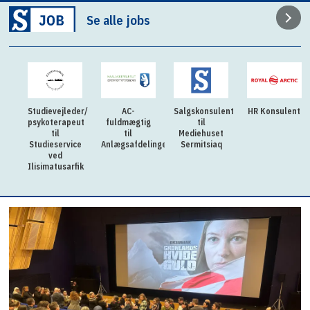
Se alle jobs
Studievejleder/
AC-
Salgskonsulent
HR Konsulent
psykoterapeut
fuldmægtig
til
til
til
Mediehuset
Studieservice
Anlægsafdelingen
Sermitsiaq
ved
Ilisimatusarfik