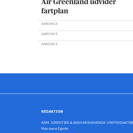
Air Greenland udvider
fartplan
ANNONCE
ANNONCE
ANNONCE
REDAKTION
ADM. DIREKTØR & ANSVARSHAVENDE CHEFREDAKTØ
Masaana Egede