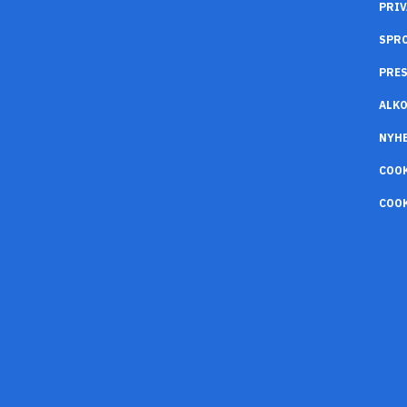
PRIV
SPR
PRES
ALK
NYH
COO
COOK