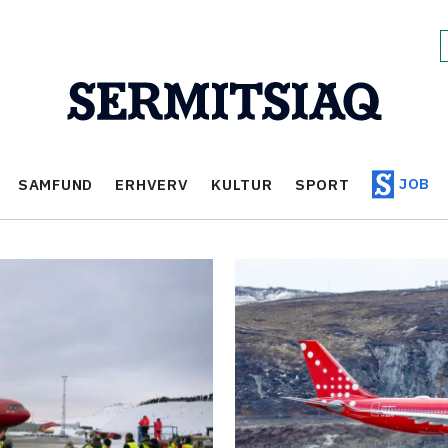
JOB
SAMFUND
ERHVERV
KULTUR
SPORT