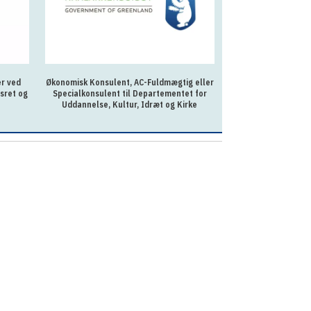
er ved
Økonomisk Konsulent, AC-Fuldmægtig eller
AC-fuldmægtig ti
sret og
Specialkonsulent til Departementet for
Uddannelse, Kultur, Idræt og Kirke