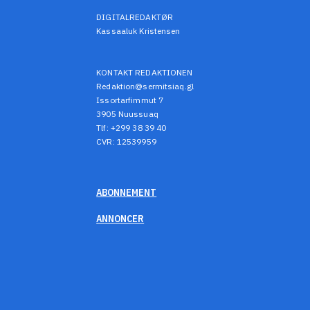
DIGITALREDAKTØR
Kassaaluk Kristensen
KONTAKT REDAKTIONEN
Redaktion@sermitsiaq.gl
Issortarfimmut 7
3905 Nuussuaq
Tlf: +299 38 39 40
CVR: 12539959
ABONNEMENT
ANNONCER