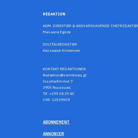
REDAKTION
ADM. DIREKTØR & ANSVARSHAVENDE CHEFREDAKTØ
Masaana Egede
DIGITALREDAKTØR
Kassaaluk Kristensen
KONTAKT REDAKTIONEN
Redaktion@sermitsiaq.gl
Issortarfimmut 7
3905 Nuussuaq
Tlf: +299 38 39 40
CVR: 12539959
ABONNEMENT
ANNONCER