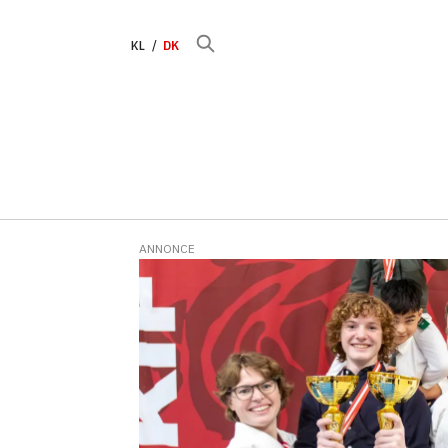
KL
DK
ANNONCE
Tag:
kasper
dyrberg