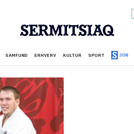
JOB
SAMFUND
ERHVERV
KULTUR
SPORT