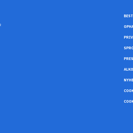
BEST
R
OPH
PRIV
SPR
PRES
ALK
NYH
COO
COOK