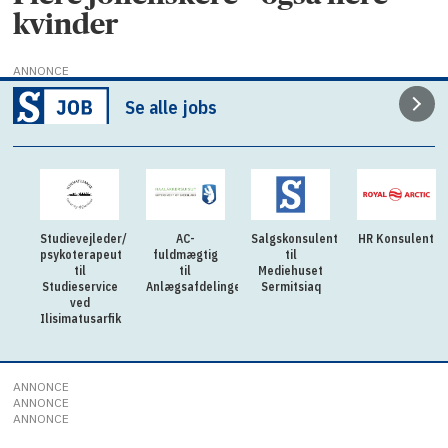
kvinder
ANNONCE
Se alle jobs
Studievejleder/
AC-
Salgskonsulent
HR Konsulent
psykoterapeut
fuldmægtig
til
til
til
Mediehuset
Studieservice
Anlægsafdelingen
Sermitsiaq
ved
Ilisimatusarfik
ANNONCE
ANNONCE
ANNONCE