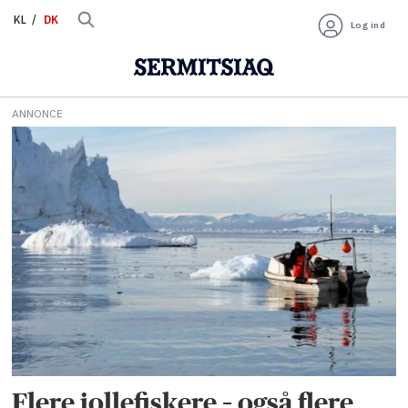
KL
DK
Log ind
ANNONCE
Tag:
jollefiskerfiskeri
Flere jollefiskere – også flere