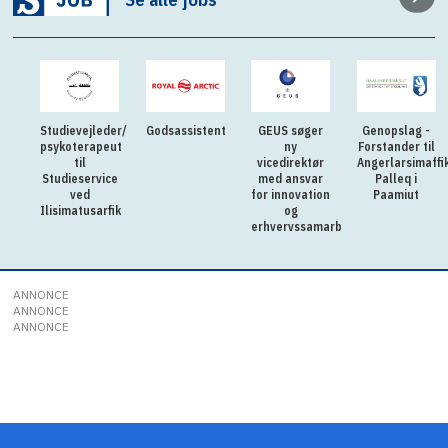
Studievejleder/
Godsassistent
GEUS søger
Genopslag -
psykoterapeut
ny
Forstander til
til
vicedirektør
Angerlarsimaffi
Studieservice
med ansvar
Palleq i
ved
for innovation
Paamiut
Ilisimatusarfik
og
erhvervssamarbejde
ANNONCE
ANNONCE
ANNONCE