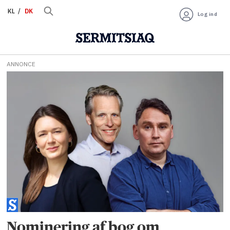
KL
DK
Log ind
ANNONCE
Tag:
jens
heinrich
Nominering af bog om