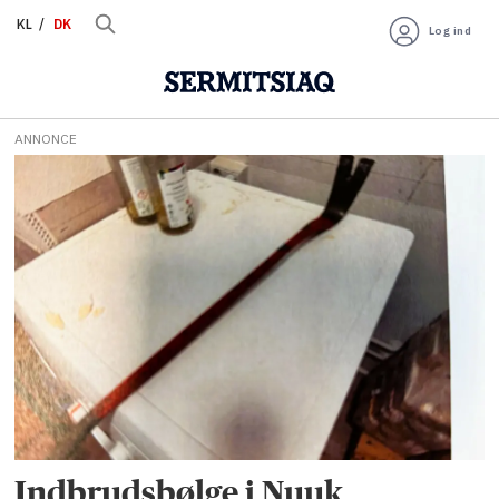
KL
DK
Log ind
ANNONCE
Tag:
indbrud
i
nuuk
Indbrudsbølge i Nuuk