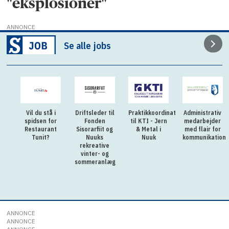
"eksplosioner"
ANNONCE
Se alle jobs
Vil du stå i
Driftsleder til
Praktikkoordinator
Administrativ
spidsen for
Fonden
til KTI - Jern
medarbejder
Restaurant
Sisorarfiit og
& Metal i
med flair for
Tunit?
Nuuks
Nuuk
kommunikation
rekreative
vinter- og
sommeranlæg
ANNONCE
ANNONCE