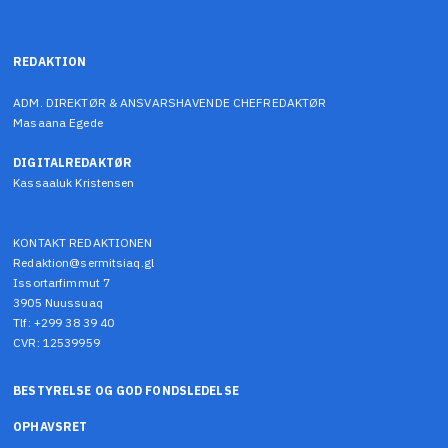
REDAKTION
ADM. DIREKTØR & ANSVARSHAVENDE CHEFREDAKTØR
Masaana Egede
DIGITALREDAKTØR
Kassaaluk Kristensen
KONTAKT REDAKTIONEN
Redaktion@sermitsiaq.gl
Issortarfimmut 7
3905 Nuussuaq
Tlf: +299 38 39 40
CVR: 12539959
BESTYRELSE OG GOD FONDSLEDELSE
OPHAVSRET