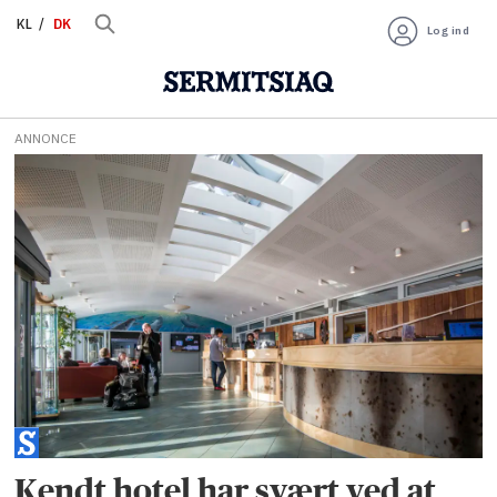
KL
DK
Log ind
ANNONCE
Tag:
hotel
arctic
Kendt hotel har svært ved at