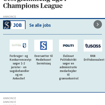
Champions League
ANNONCE
Se alle jobs
i
Forbruger- og
Oversætter til
Ilulissat
RAN
Konkurrencestyrelsen
Mediehuset
Politidistrikt
Driftskonsulent
n
søger 1-2
Sermitsiaq
søger en
der
jurister - en
administrativ
sagsbehandler
medarbejder
og en
til
Ankechef
grænsekontrol
ANNONCE
ANNONCE