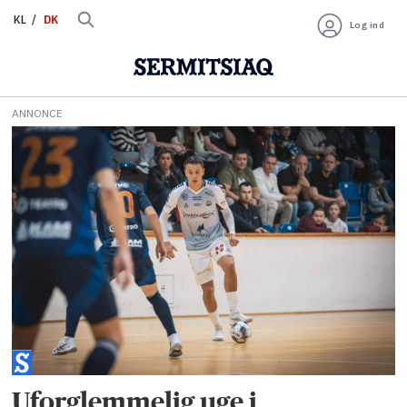
KL
DK
Log ind
ANNONCE
Tag:
historisk
bedrift
Uforglemmelig uge i