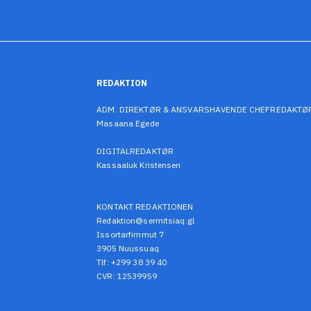
REDAKTION
ADM. DIREKTØR & ANSVARSHAVENDE CHEFREDAKTØ
Masaana Egede
DIGITALREDAKTØR
Kassaaluk Kristensen
KONTAKT REDAKTIONEN
Redaktion@sermitsiaq.gl
Issortarfimmut 7
3905 Nuussuaq
Tlf: +299 38 39 40
CVR: 12539959