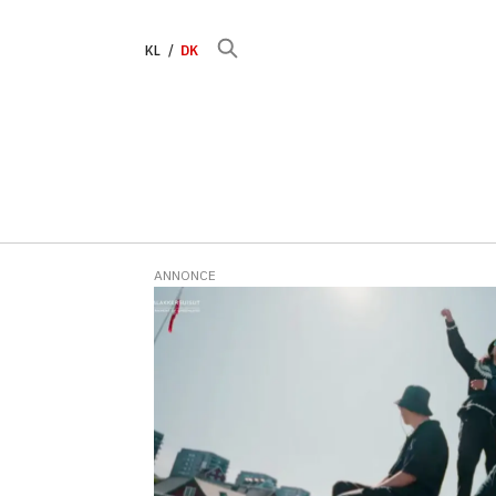
KL
DK
ANNONCE
Tag:
gratiskoncerter