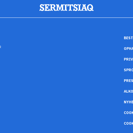
BEST
R
OPH
PRIV
SPR
PRES
ALK
NYH
COO
COOK