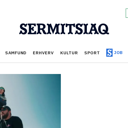
JOB
SAMFUND
ERHVERV
KULTUR
SPORT