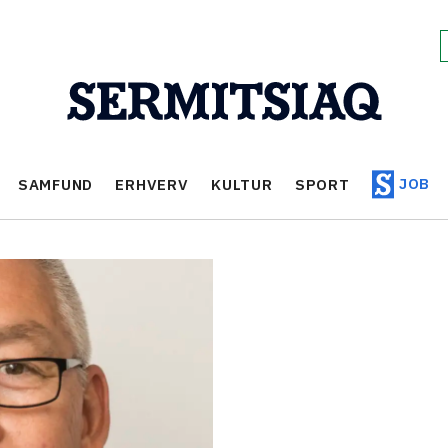
JOB
SAMFUND
ERHVERV
KULTUR
SPORT