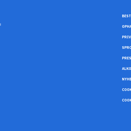
BEST
R
OPH
PRIV
SPR
PRES
ALK
NYH
COO
COOK