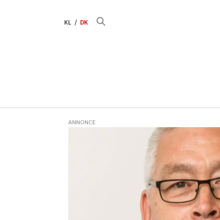
KL
DK
ANNONCE
Tag:
grønlandskalender