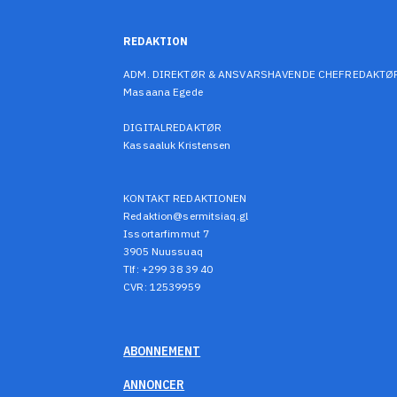
REDAKTION
ADM. DIREKTØR & ANSVARSHAVENDE CHEFREDAKTØ
Masaana Egede
DIGITALREDAKTØR
Kassaaluk Kristensen
KONTAKT REDAKTIONEN
Redaktion@sermitsiaq.gl
Issortarfimmut 7
3905 Nuussuaq
Tlf: +299 38 39 40
CVR: 12539959
ABONNEMENT
ANNONCER