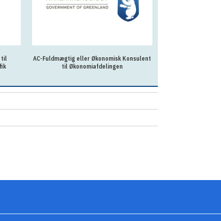
til
AC-Fuldmægtig eller Økonomisk Konsulent
Administrativ meda
fik
til Økonomiafdelingen
kommu