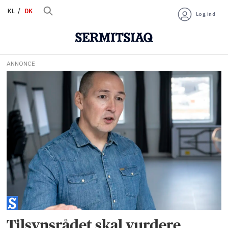
KL
DK
Log ind
ANNONCE
Tag:
gideon
lyberth
Tilsynsrådet skal vurdere