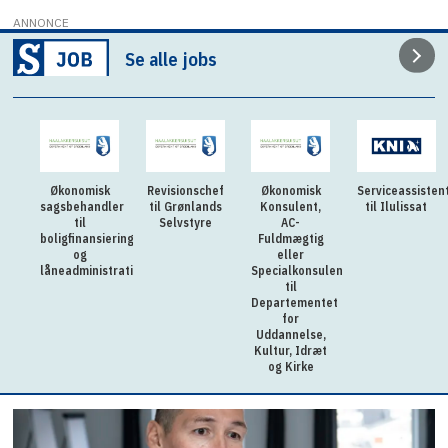
ANNONCE
Se alle jobs
Økonomisk
Revisionschef
Økonomisk
Serviceassisten
sagsbehandler
til Grønlands
Konsulent,
til Ilulissat
til
Selvstyre
AC-
boligfinansiering
Fuldmægtig
og
eller
låneadministration
Specialkonsulent
til
Departementet
for
Uddannelse,
Kultur, Idræt
og Kirke