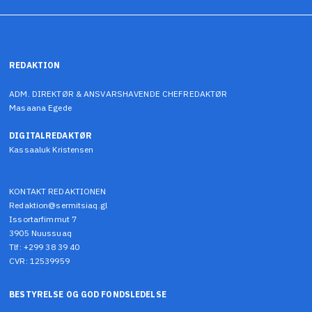
REDAKTION
ADM. DIREKTØR & ANSVARSHAVENDE CHEFREDAKTØR
Masaana Egede
DIGITALREDAKTØR
Kassaaluk Kristensen
KONTAKT REDAKTIONEN
Redaktion@sermitsiaq.gl
Issortarfimmut 7
3905 Nuussuaq
Tlf: +299 38 39 40
CVR: 12539959
BESTYRELSE OG GOD FONDSLEDELSE