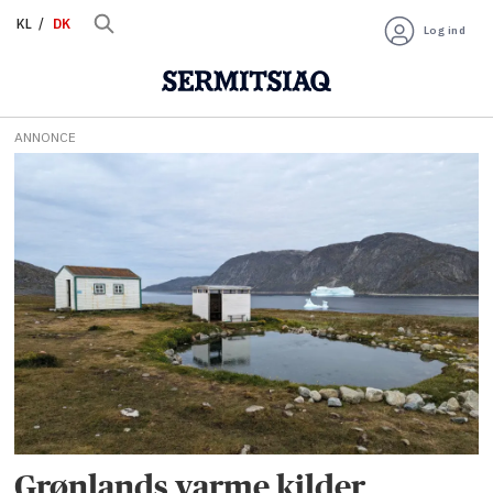
KL
DK
Log ind
ANNONCE
Tag:
geotermisk
energi
Grønlands varme kilder