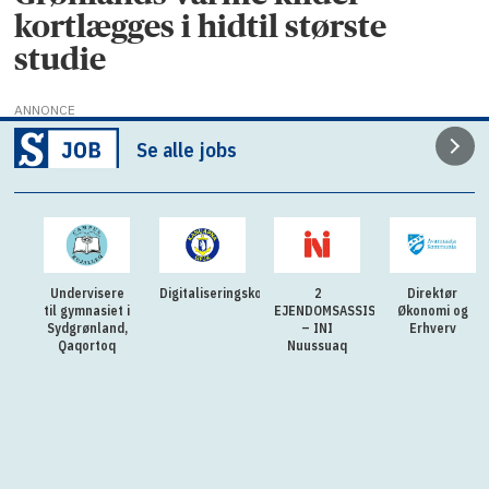
kortlægges i hidtil største
studie
ANNONCE
Se alle jobs
Undervisere
Digitaliseringskonsulent
2
Direktør
til gymnasiet i
EJENDOMSASSISTENTER
Økonomi og
Sydgrønland,
– INI
Erhverv
Qaqortoq
Nuussuaq