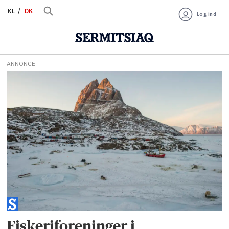
KL
DK
Log ind
ANNONCE
Tag:
garn
Fiskeriforeninger i