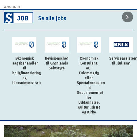
ANNONCE
Se alle jobs
Økonomisk
Revisionschef
Økonomisk
Serviceassisten
sagsbehandler
til Grønlands
Konsulent,
til Ilulissat
til
Selvstyre
AC-
boligfinansiering
Fuldmægtig
og
eller
låneadministration
Specialkonsulent
til
Departementet
for
Uddannelse,
Kultur, Idræt
og Kirke