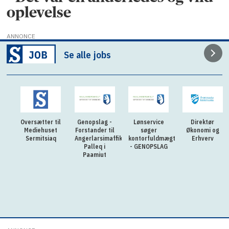
oplevelse
ANNONCE
Se alle jobs
Oversætter til
Genopslag -
Lønservice
Direktør
Mediehuset
Forstander til
søger
Økonomi og
Sermitsiaq
Angerlarsimaffik
kontorfuldmægtig
Erhverv
Palleq i
- GENOPSLAG
Paamiut