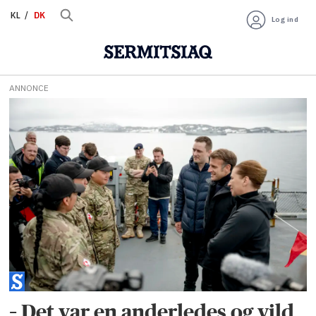
KL
DK
Log ind
ANNONCE
Tag:
fregatten
niels
juel
– Det var en anderledes og vild