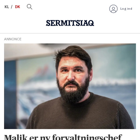
KL
DK
Log ind
ANNONCE
Tag:
driftteknolog
Malik er ny forvaltningschef