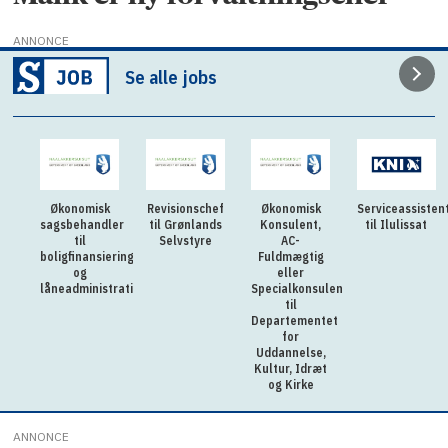
ANNONCE
Se alle jobs
Økonomisk
Revisionschef
Økonomisk
Serviceassisten
sagsbehandler
til Grønlands
Konsulent,
til Ilulissat
til
Selvstyre
AC-
boligfinansiering
Fuldmægtig
og
eller
låneadministration
Specialkonsulent
til
Departementet
for
Uddannelse,
Kultur, Idræt
og Kirke
ANNONCE