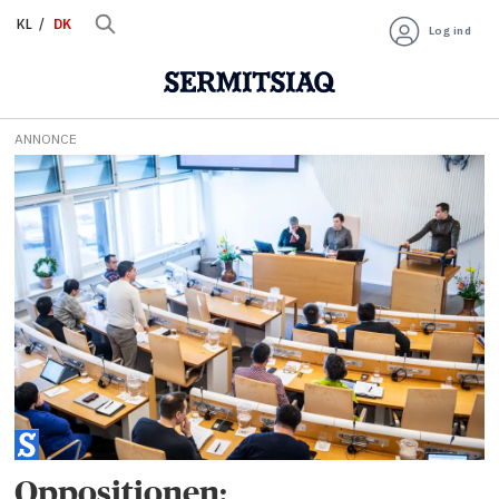
KL
DK
Log ind
ANNONCE
Tag:
boligsikringsordning
Oppositionen: