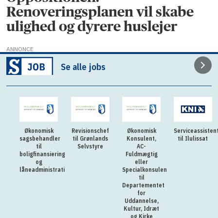
Renoveringsplanen vil skabe
ulighed og dyrere huslejer
ANNONCE
Se alle jobs
Økonomisk
Revisionschef
Økonomisk
Serviceassisten
sagsbehandler
til Grønlands
Konsulent,
til Ilulissat
til
Selvstyre
AC-
boligfinansiering
Fuldmægtig
og
eller
låneadministration
Specialkonsulent
til
Departementet
for
Uddannelse,
Kultur, Idræt
og Kirke