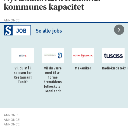
kommunes kapacitet
ANNONCE
Se alle jobs
Vil du stå i
Vil du være
Mekaniker
Radiokædetekni
spidsen for
med til at
Restaurant
forme
Tunit?
fremtidens
folkeskole i
Grønland?
ANNONCE
ANNONCE
ANNONCE