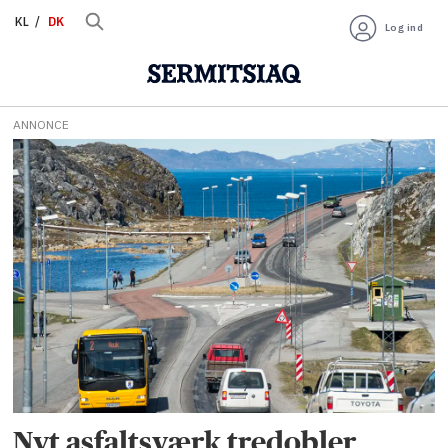
KL
DK
Log ind
ANNONCE
Tag:
asfaltværk
Nyt asfaltsværk tredobler