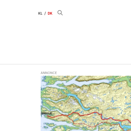
KL
DK
ANNONCE
Tag:
arctic
circle
road