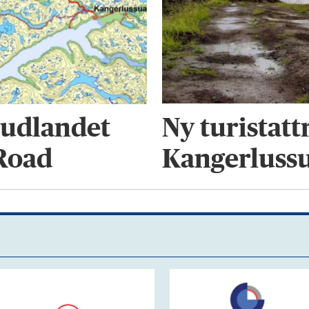
Ny turistat
a udlandet
Kangerlussu
 Road