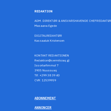
REDAKTION
ADM. DIREKTØR & ANSVARSHAVENDE CHEFREDAKTØ
Masaana Egede
DIGITALREDAKTØR
Kassaaluk Kristensen
KONTAKT REDAKTIONEN
Redaktion@sermitsiaq.gl
Issortarfimmut 7
3905 Nuussuaq
Tlf: +299 38 39 40
CVR: 12539959
ABONNEMENT
ANNONCER