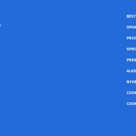
BEST
R
OPH
PRIV
SPR
PRES
ALK
NYH
COO
COOK