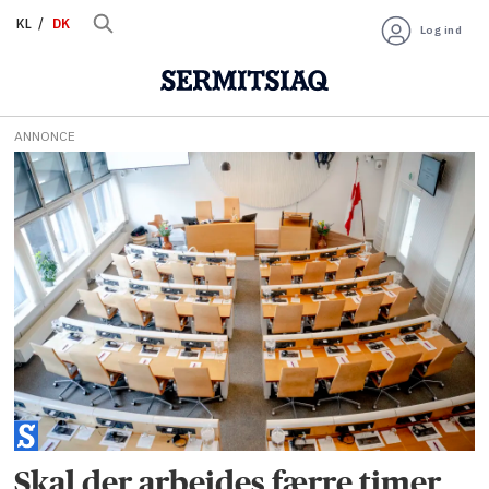
KL
DK
Log ind
ANNONCE
Tag:
arbejdstid
Skal der arbejdes færre timer