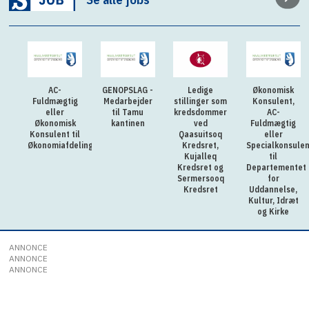
AC-
GENOPSLAG -
Ledige
Økonomisk
Fuldmægtig
Medarbejder
stillinger som
Konsulent,
eller
til Tamu
kredsdommer
AC-
Økonomisk
kantinen
ved
Fuldmægtig
Konsulent til
Qaasuitsoq
eller
Økonomiafdelingen
Kredsret,
Specialkonsulen
Kujalleq
til
Kredsret og
Departementet
Sermersooq
for
Kredsret
Uddannelse,
Kultur, Idræt
og Kirke
ANNONCE
ANNONCE
ANNONCE