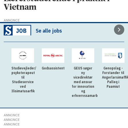
Vietnam
ANNONCE
Se alle jobs
Studievejleder/
Godsassistent
GEUS søger
Genopslag -
psykoterapeut
ny
Forstander til
til
vicedirektør
Angerlarsimaffi
Studieservice
med ansvar
Palleq i
ved
for innovation
Paamiut
Ilisimatusarfik
og
erhvervssamarbejde
ANNONCE
ANNONCE
ANNONCE