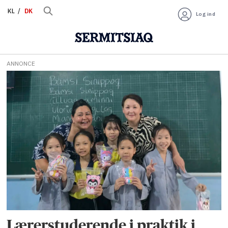
KL
DK
Log ind
ANNONCE
Tag:
ane
margrethe
rothaus
sørensen
Lærerstuderende i praktik i