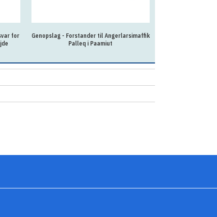
var for
Genopslag - Forstander til Angerlarsimaffik
Fleksibel og lær
jde
Palleq i Paamiut
kollegierne 