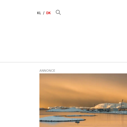
KL
DK
ANNONCE
Tag:
alberte
winding