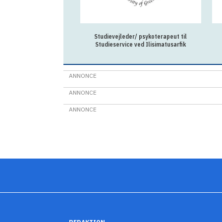
Studievejleder/ psykoterapeut til
Studieservice ved Ilisimatusarfik
ANNONCE
ANNONCE
ANNONCE