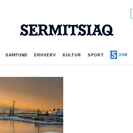
JOB
SAMFUND
ERHVERV
KULTUR
SPORT