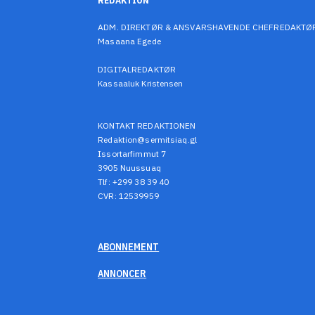
REDAKTION
ADM. DIREKTØR & ANSVARSHAVENDE CHEFREDAKTØ
Masaana Egede
DIGITALREDAKTØR
Kassaaluk Kristensen
KONTAKT REDAKTIONEN
Redaktion@sermitsiaq.gl
Issortarfimmut 7
3905 Nuussuaq
Tlf: +299 38 39 40
CVR: 12539959
ABONNEMENT
ANNONCER