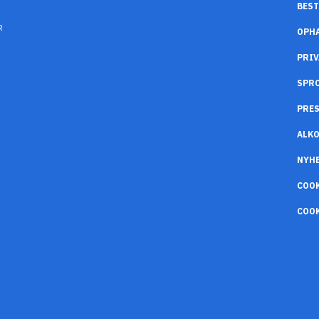
BEST
R
OPH
PRIV
SPR
PRES
ALK
NYH
COO
COOK