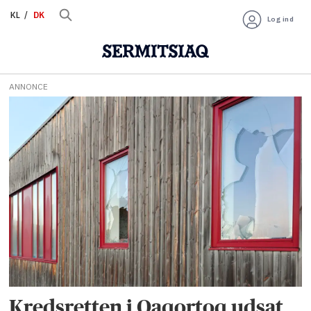
KL
DK
Log ind
ANNONCE
Tag:
administrerende
kredsdommer
Kredsretten i Qaqortoq udsat