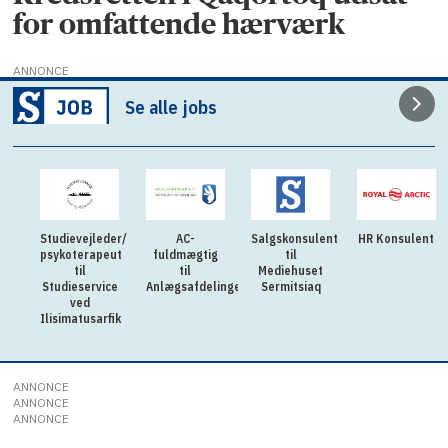
for omfattende hærværk
ANNONCE
Se alle jobs
Studievejleder/
AC-
Salgskonsulent
HR Konsulent
psykoterapeut
fuldmægtig
til
til
til
Mediehuset
Studieservice
Anlægsafdelingen
Sermitsiaq
ved
Ilisimatusarfik
ANNONCE
ANNONCE
ANNONCE