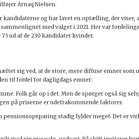
ilføjer Arnaq Nielsen.
kandidaterne og har lavet en optælling, der viser, at
sammenlignet med valget i 2021. Her var fordelingen
 73 ud af de 230 kandidater kvinder.
ftet sig ved, at de store, mere diffuse emner som u
n til fordel for dagligdags emner:
emme. Folk går op i det. Men de spørger også sig sel
ringen på priserne er udefrakommende faktorer.
 pensionsopsparing stadig fylder meget. Det er virk
vlt med sin nye valg-podcast. På skift inviterer hun