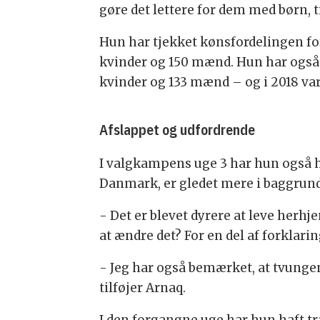
gøre det lettere for dem med børn, t
Hun har tjekket kønsfordelingen for 
kvinder og 150 mænd. Hun har også 
kvinder og 133 mænd – og i 2018 var
Afslappet og udfordrende
I valgkampens uge 3 har hun også hæ
Danmark, er gledet mere i baggrunde
- Det er blevet dyrere at leve herhj
at ændre det? For en del af forkla
- Jeg har også bemærket, at tvungen
tilføjer Arnaq.
I den forgangne uge har hun haft tra