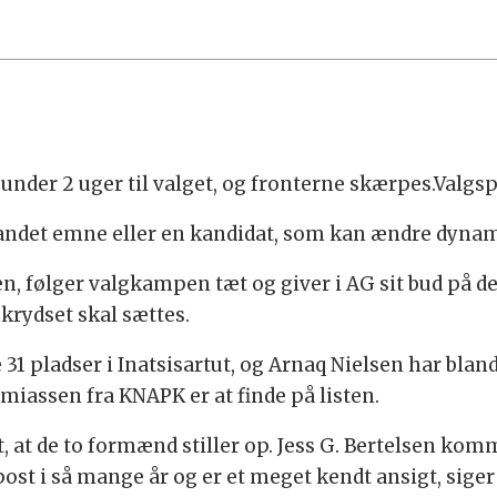
 under 2 uger til valget, og fronterne skærpes.Valgs
r andet emne eller en kandidat, som kan ændre dyn
n, følger valgkampen tæt og giver i AG sit bud på d
krydset skal sættes.
 pladser i Inatsisartut, og Arnaq Nielsen har bland
miassen fra KNAPK er at finde på listen.
at de to formænd stiller op. Jess G. Bertelsen kom
st i så mange år og er et meget kendt ansigt, siger