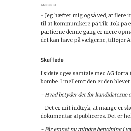
ANNONCE
- Jeg hæfter mig også ved, at flere 
til at kommunikere på Tik-Tok på en 
partierne denne gang er mere opmær
det kan have på vælgerne, tilføjer 
Skuffede
I sidste uges samtale med AG fort
bombe. I mellemtiden er den blevet 
- Hvad betyder det for kandidaterne 
- Det er mit indtryk, at mange er sku
dokumentar afpubliceres. Det er he
- Får emnet nu mindre betydning i 