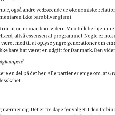
ende, også andre vedrørende de økonomiske relati
mentaren ikke bare bliver glemt.
 tror, at nu er man bare videre. Men folk herhjemme 
elfærd, altså essensen af programmet. Nogle er nok
t været med til at oplyse yngre generationer om em
ikke bare har været en udgift for Danmark. Den vide
 valgkampen?
ere en del på det her. Alle partier er enige om, at 
lesskabet.
ærmer sig. Det er tre dage før valget. I den forbin