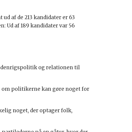
 ud af de 213 kandidater er 63
: Ud af 189 kandidater var 56
denrigspolitik og relationen til
v, om politikerne kan gøre noget for
elig noget, der optager folk,
 partilederne på en gåtur, hvor der