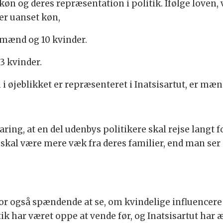
køn og deres repræsentation i politik. Ifølge loven, v
er uanset køn,
1 mænd og 10 kvinder.
3 kvinder.
m i øjeblikket er repræsenteret i Inatsisartut, er mæ
ring, at en del udenbys politikere skal rejse langt for
 skal være mere væk fra deres familier, end man ser 
for også spændende at se, om kvindelige influencere
ik har været oppe at vende før, og Inatsisartut har 