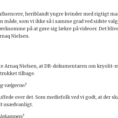
influencere, heriblandt yngre kvinder med rigtigt man
måde, som vi ikke så i samme grad ved sidste valg i 
ksomme på at gøre sig lækre på videoer. Det bliver 
Arnaq Nielsen.
alte Arnaq Nielsen, at DR-dokumentaren om kryoli
trukket tilbage.
og vælgerne?
ffede over det. Som mediefolk ved vi godt, at der ska
lt usædvanligt.
valgkampen?