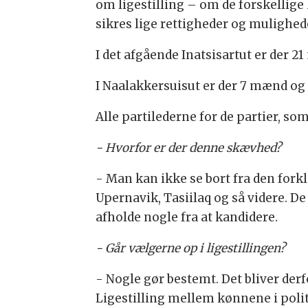
om ligestilling – om de forskellige 
sikres lige rettigheder og mulighed
I det afgående Inatsisartut er der 2
I Naalakkersuisut er der 7 mænd og 
Alle partilederne for de partier, so
- Hvorfor er der denne skævhed?
- Man kan ikke se bort fra den forkla
Upernavik, Tasiilaq og så videre. De
afholde nogle fra at kandidere.
- Går vælgerne op i ligestillingen?
- Nogle gør bestemt. Det bliver der
Ligestilling mellem kønnene i polit