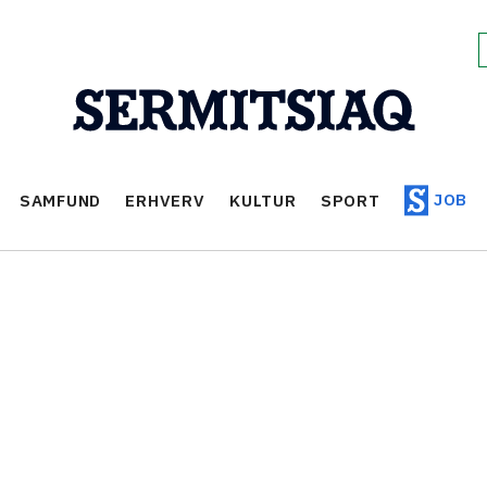
JOB
SAMFUND
ERHVERV
KULTUR
SPORT