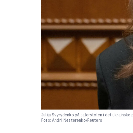
Julija Svyrydenko på talerstolen i det ukrainske
Foto: Andrii Nesterenko/Reuters