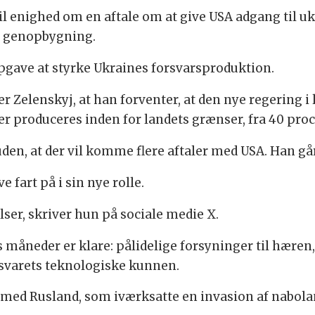
 til enighed om en aftale om at give USA adgang til 
es genopbygning.
 opgave at styrke Ukraines forsvarsproduktion.
er Zelenskyj, at han forventer, at den nye regering i 
der produceres inden for landets grænser, fra 40 proc
en, at der vil komme flere aftaler med USA. Han går
e fart på i sin nye rolle.
kelser, skriver hun på sociale medie X.
ks måneder er klare: pålidelige forsyninger til hære
rsvarets teknologiske kunnen.
g med Rusland, som iværksatte en invasion af nabola