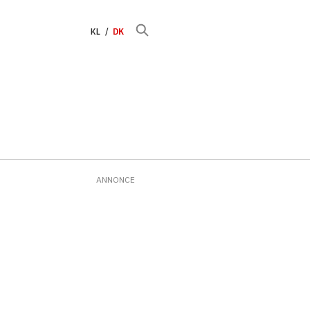
KL
DK
ANNONCE