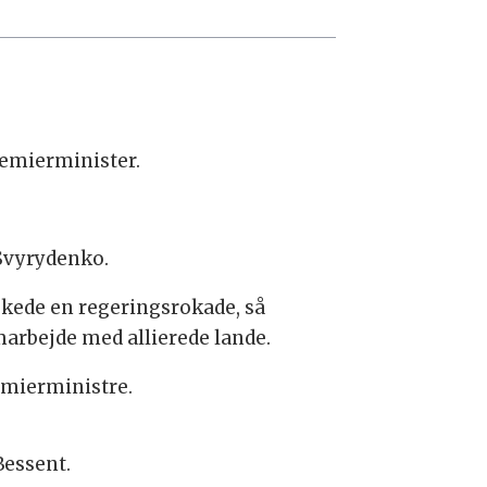
premierminister.
 Svyrydenko.
skede en regeringsrokade, så
marbejde med allierede lande.
emierministre.
Bessent.