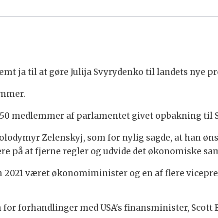
emt ja til at gøre Julija Svyrydenko til landets nye 
emmer.
e 450 medlemmer af parlamentet givet opbakning til
Volodymyr Zelenskyj, som for nylig sagde, at han øn
ere på at fjerne regler og udvide det økonomiske sa
en 2021 været økonomiminister og en af flere vicepr
n for forhandlinger med USA's finansminister, Scott 