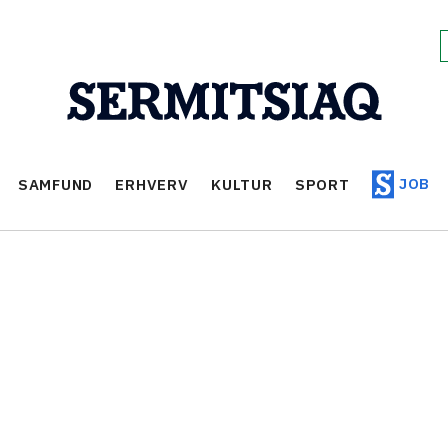
JOB
SAMFUND
ERHVERV
KULTUR
SPORT