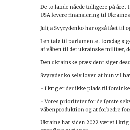
De to lande nåede tidligere på året
USA levere finansiering til Ukrain
Julija Svyrydenko har også fået til
I en tale til parlamentet torsdag sig
af våben til det ukrainske militær, 
Den ukrainske præsident siger desud
Svyrydenko selv lover, at hun vil hav
- I krig er der ikke plads til forsin
- Vores prioriteter for de første se
våbenproduktion og at forbedre fo
Ukraine har siden 2022 været i kri