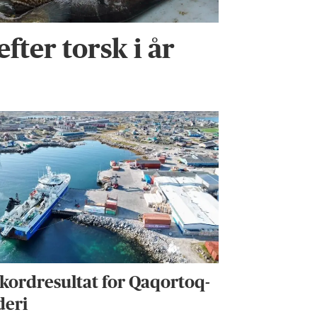
efter torsk i år
kordresultat for Qaqortoq-
deri