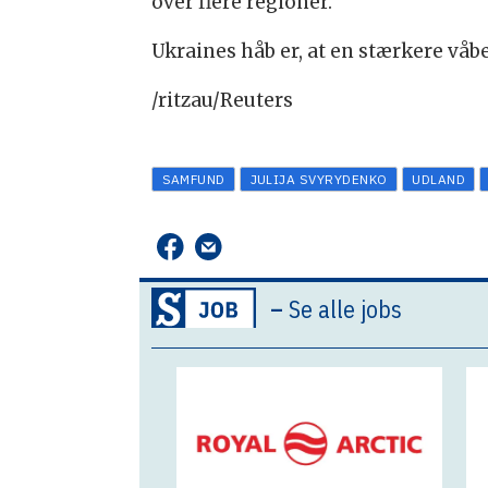
over flere regioner.
Ukraines håb er, at en stærkere våbe
/ritzau/Reuters
SAMFUND
JULIJA SVYRYDENKO
UDLAND
–
Se alle jobs