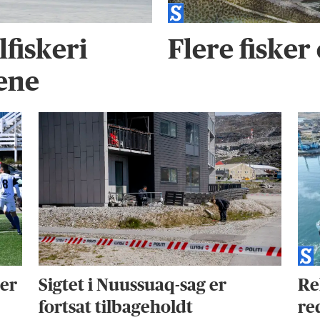
fiskeri
Flere fisker 
dene
ter
Sigtet i Nuussuaq-sag er
Re
fortsat tilbageholdt
re