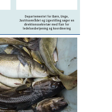
Departementet for Børn, Unge,
Sagsbehandler p
Justitsområdet og Ligestilling søger en
Ilu
direktionssekretær med flair for
ledelsesbetjening og koordinering