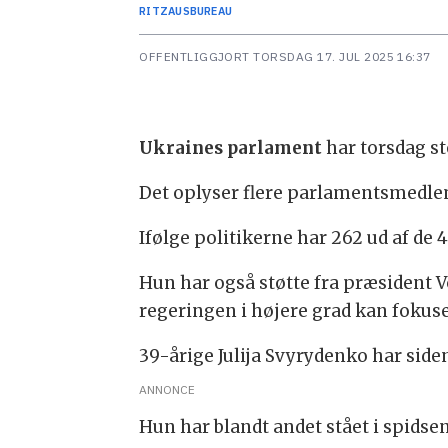
RITZAUS
BUREAU
OFFENTLIGGJORT
TORSDAG 17. JUL 2025 16:37
Ukraines parlament
har torsdag st
Det oplyser flere parlamentsmedl
Ifølge politikerne har 262 ud af d
Hun har også støtte fra præsident 
regeringen i højere grad kan fokus
39-årige Julija Svyrydenko har sid
ANNONCE
Hun har blandt andet stået i spidse