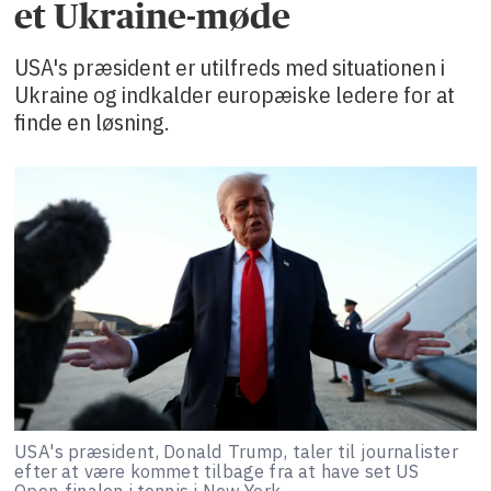
et Ukraine-møde
USA's præsident er utilfreds med situationen i
Ukraine og indkalder europæiske ledere for at
finde en løsning.
USA's præsident, Donald Trump, taler til journalister
efter at være kommet tilbage fra at have set US
Open-finalen i tennis i New York.