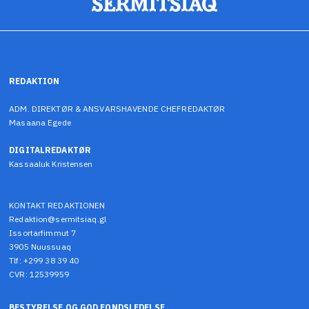
REDAKTION
ADM. DIREKTØR & ANSVARSHAVENDE CHEFREDAKTØR
Masaana Egede
DIGITALREDAKTØR
Kassaaluk Kristensen
KONTAKT REDAKTIONEN
Redaktion@sermitsiaq.gl
Issortarfimmut 7
3905 Nuussuaq
Tlf: +299 38 39 40
CVR: 12539959
BESTYRELSE OG GOD FONDSLEDELSE