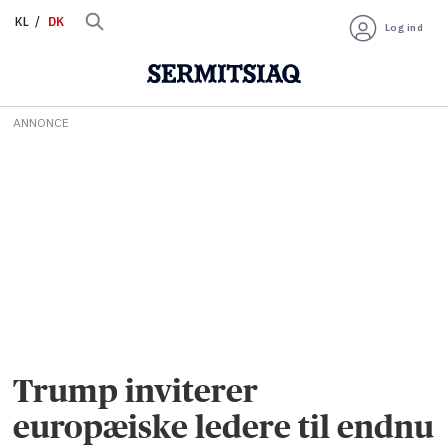
KL
DK
Log ind
ANNONCE
Trump inviterer
europæiske ledere til endnu