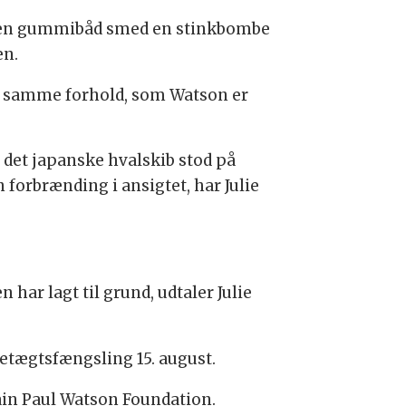
fra en gummibåd smed en stinkbombe
en.
de samme forhold, som Watson er
det japanske hvalskib stod på
 forbrænding i ansigtet, har Julie
har lagt til grund, udtaler Julie
retægtsfængsling 15. august.
ain Paul Watson Foundation.