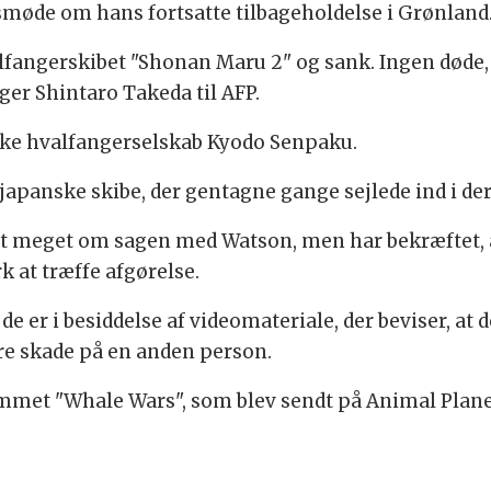
møde om hans fortsatte tilbageholdelse i Grønland
lfangerskibet "Shonan Maru 2" og sank. Ingen døde, m
ger Shintaro Takeda til AFP.
nske hvalfangerselskab Kyodo Senpaku.
 japanske skibe, der gentagne gange sejlede ind i der
gt meget om sagen med Watson, men har bekræftet, 
k at træffe afgørelse.
e er i besiddelse af videomateriale, der beviser, at 
øre skade på en anden person.
ammet "Whale Wars", som blev sendt på Animal Planet