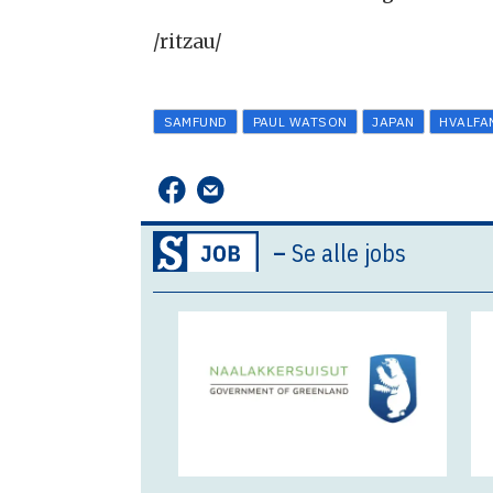
/ritzau/
SAMFUND
PAUL WATSON
JAPAN
HVALFA
–
Se alle jobs