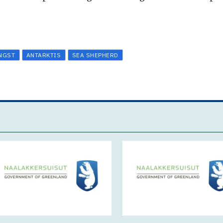
NGST
ANTARKTIS
SEA SHEPHERD