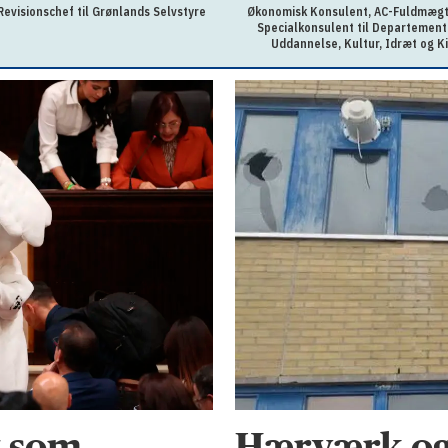
Revisionschef til Grønlands Selvstyre
Økonomisk Konsulent, AC-Fuldmægti
Specialkonsulent til Departement
Uddannelse, Kultur, Idræt og K
t som
Hærværk og