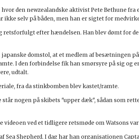
10, hvor den newzealandske aktivist Pete Bethune 
r ikke selv på båden, men han er sigtet for medvirk
og retsforfulgt efter hændelsen. Han blev dømt for 
 japanske domstol, at et medlem af besætningen på 
mte. I den forbindelse fik han smørsyre på sig og en
ere, udtalt.
eriale, fra da stinkbomben blev kastet/ramte.
 står nogen på skibets "upper dæk", sådan som retten 
ille videoen ved et tidligere retsmøde om Watsons va
 af Sea Shepherd. I dag har han organisationen Capt