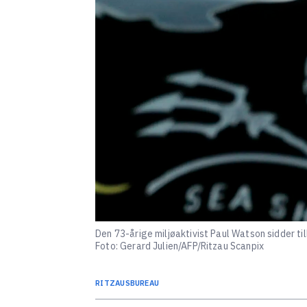
Den 73-årige miljøaktivist Paul Watson sidder t
Foto: Gerard Julien/AFP/Ritzau Scanpix
RITZAUS
BUREAU