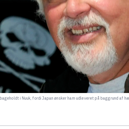
ilbageholdt i Nuuk, fordi Japan ønsker ham udleveret på baggrund af h