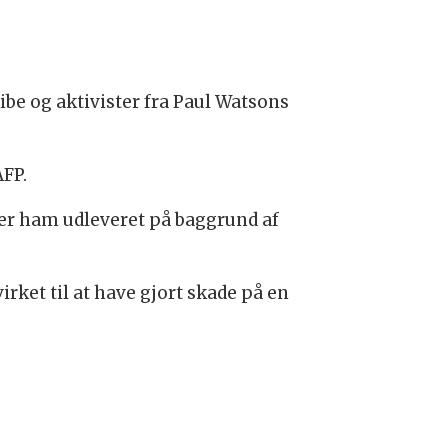
be og aktivister fra Paul Watsons
AFP.
ker ham udleveret på baggrund af
rket til at have gjort skade på en