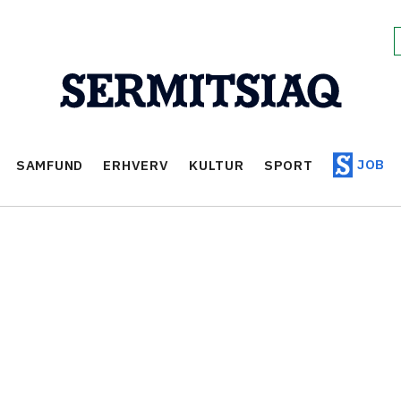
JOB
SAMFUND
ERHVERV
KULTUR
SPORT