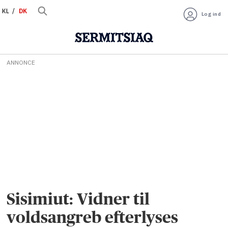
KL
DK
Log ind
ANNONCE
Sisimiut: Vidner til
voldsangreb efterlyses