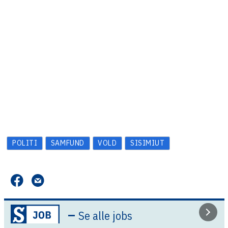
POLITI
SAMFUND
VOLD
SISIMIUT
–
Se alle jobs