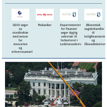
GEUS søger
Mekaniker
Departementet
Økonomisk
ny
for Finanser
sagsbehandler
vicedirektør
søger dygtig
til
med ansvar
sekretær til
boligfinansiering
for
forkontoret i
og
innovation
Ledelsessekretariatet
låneadministrati
og
erhvervssamarbejde