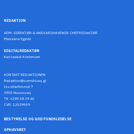
REDAKTION
ADM. DIREKTØR & ANSVARSHAVENDE CHEFREDAKTØR
Masaana Egede
DIGITALREDAKTØR
Kassaaluk Kristensen
KONTAKT REDAKTIONEN
Redaktion@sermitsiaq.gl
Issortarfimmut 7
3905 Nuussuaq
Tlf: +299 38 39 40
CVR: 12539959
BESTYRELSE OG GOD FONDSLEDELSE
OPHAVSRET