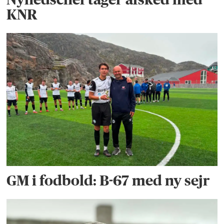
KNR
GM i fodbold: B-67 med ny sejr