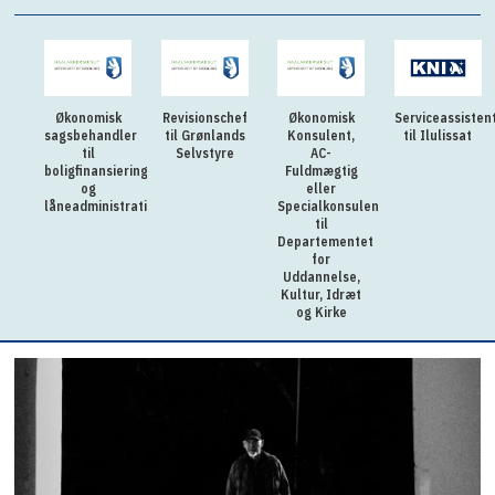
Økonomisk
Revisionschef
Økonomisk
Serviceassisten
sagsbehandler
til Grønlands
Konsulent,
til Ilulissat
til
Selvstyre
AC-
boligfinansiering
Fuldmægtig
og
eller
låneadministration
Specialkonsulent
til
Departementet
for
Uddannelse,
Kultur, Idræt
og Kirke