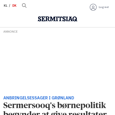
KL
DK
Log ind
ANNONCE
ANBRINGELSESSAGER I GRØNLAND
Sermersooq's børnepolitik
begynder at give resultater