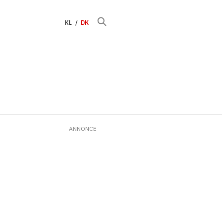
KL
DK
ANNONCE