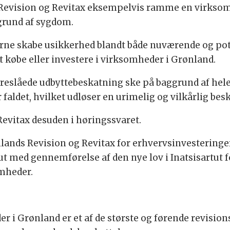
Revision og Revitax eksempelvis ramme en virksomhe
 grund af sygdom.
lerne skabe usikkerhed blandt både nuværende og pot
 at købe eller investere i virksomheder i Grønland.
 foreslåede udbyttebeskatning ske på baggrund af h
faldet, hvilket udløser en urimelig og vilkårlig bes
Revitax desuden i høringssvaret.
nlands Revision og Revitax for erhvervsinvestering
ut med gennemførelse af den nye lov i Inatsisartut f
omheder.
i Grønland er et af de største og førende revisionsh