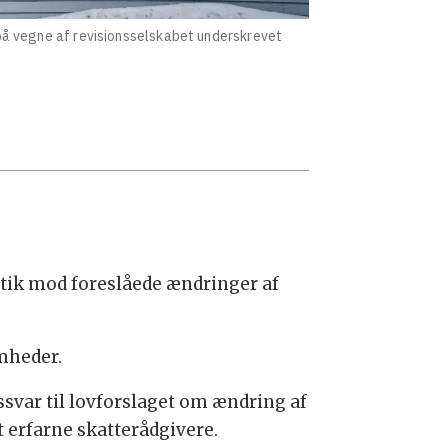
r på vegne af revisionsselskabet underskrevet
itik mod foreslåede ændringer af
omheder.
ssvar til lovforslaget om ændring af
erfarne skatterådgivere.