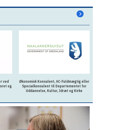
er ved
Økonomisk Konsulent, AC-Fuldmægtig eller
AC-fuldmægtig ti
sret og
Specialkonsulent til Departementet for
Uddannelse, Kultur, Idræt og Kirke