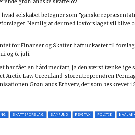
ærende grønlandske skattelov.
vad selskabet betegner som ”ganske repræsentativ
orslaget. Nemlig at der med lovforslaget vil blive 
et for Finanser og Skatter haft udkastet til forslag
i og 6. juli.
et har fået en hård medfart, ja den værst tænkelige 
et Arctic Law Greenland, storentreprenøren Permagr
isationen Grønlands Erhverv, der som beskrevet i
ING
SKATTEFORSLAG
SAMFUND
REVITAX
POLITIK
NAALAK