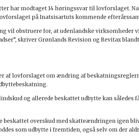
ter har modtaget 14 høringssvar til lovforslaget. N
 lovforslaget på Inatsisartuts kommende efterårssam
g vil obstruere for, at udenlandske virksomheder vil
ladser”, skriver Grønlands Revision og Revitax blandt
r af lovforslaget om ændring af beskatningsreglern
udbyttebeskatning.
ndskud og allerede beskattet udbytte kan således få
re beskattet overskud med skatteændringen igen bliv
oddes som udbytte i fremtiden, også selv om der aldr