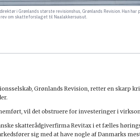
 direktør i Grønlands største revisionshus, Grønlands Revision. Han ha
brev om skatteforslaget til Naalakkersuisut.
ionsselskab, Grønlands Revision, retter en skarp kr
er.
nemført, vil det obstruere for investeringer i virks
anske skatterådgiverfirma Revitax i et fælles høring
rkedsfører sig med at have nogle af Danmarks mest 