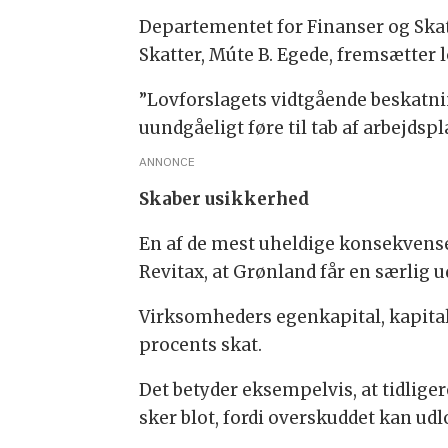
Departementet for Finanser og Skat
Skatter, Múte B. Egede, fremsætter
”Lovforslagets vidtgående beskatnin
uundgåeligt føre til tab af arbejdsp
ANNONCE
Skaber usikkerhed
En af de mest uheldige konsekvense
Revitax, at Grønland får en særlig 
Virksomheders egenkapital, kapitali
procents skat.
Det betyder eksempelvis, at tidlige
sker blot, fordi overskuddet kan udl