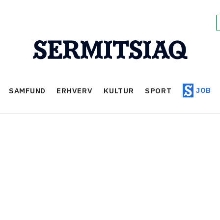
JOB
SAMFUND
ERHVERV
KULTUR
SPORT