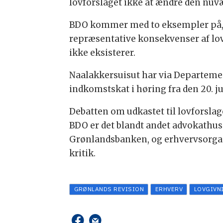
lovforslaget ikke at ændre den nuv
BDO kommer med to eksempler på, h
repræsentative konsekvenser af lovf
ikke eksisterer.
Naalakkersuisut har via Departement
indkomstskat i høring fra den 20. jun
Debatten om udkastet til lovforslag
BDO er det blandt andet advokathus
Grønlandsbanken, og erhvervsorgan
kritik.
GRØNLANDS REVISION
ERHVERV
LOVGIVN