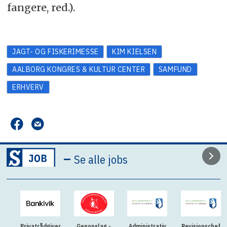
fangere, red.).
JAGT- OG FISKERIMESSE
KIM KIELSEN
AALBORG KONGRES & KULTUR CENTER
SAMFUND
ERHVERV
–
Se alle jobs
Privatrådgiver
Genopslag -
Administrativ
Revisionschef