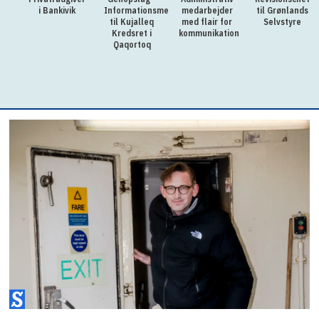
i Bankivik
Informationsmedarbejder
medarbejder
til Grønlands
til Kujalleq
med flair for
Selvstyre
Kredsret i
kommunikation
Qaqortoq