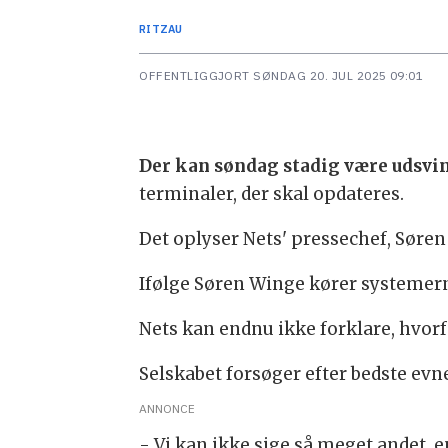
RITZAU
OFFENTLIGGJORT
SØNDAG 20. JUL 2025 09:01
Der kan søndag stadig være udsvi
terminaler, der skal opdateres.
Det oplyser Nets' pressechef, Søren
Ifølge Søren Winge kører systemern
Nets kan endnu ikke forklare, hvorf
Selskabet forsøger efter bedste evne 
ANNONCE
- Vi kan ikke sige så meget andet, e