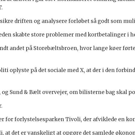
T.
t sikre driften og analysere forløbet så godt som muli
en skabte store problemer med kortbetalinger i hele
ndt andet på Storebæltsbroen, hvor lange køer førte
iti oplyste på det sociale med X, at der i den forbin
og Sund & Bælt overvejer, om bilisterne bag skal po
.
 for forlystelsesparken Tivoli, der afviklede en k
i, at det er vanskeligt at opgøre det samlede økonom