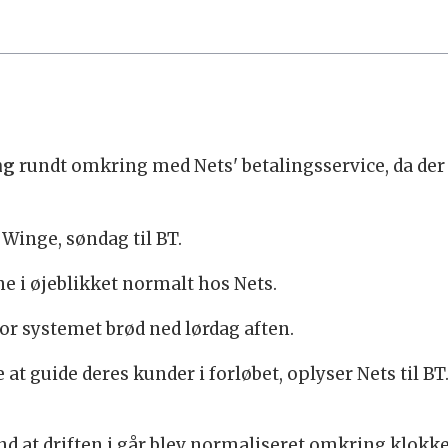
ng
rundt omkring med Nets' betalingsservice, da de
 Winge, søndag til BT.
e i øjeblikket normalt hos Nets.
or systemet brød ned lørdag aften.
at guide deres kunder i forløbet, oplyser Nets til BT
nd at driften i går blev normaliseret omkring klokke