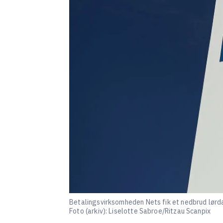
Betalingsvirksomheden Nets fik et nedbrud lørda
Foto (arkiv): Liselotte Sabroe/Ritzau Scanpix