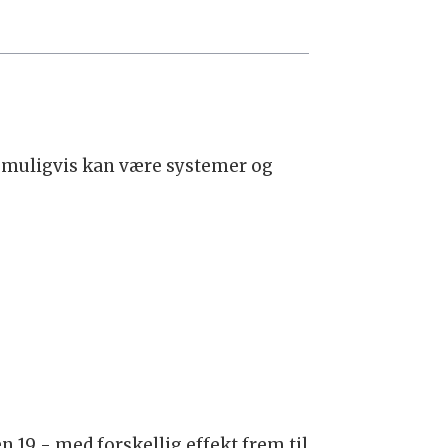
r muligvis kan være systemer og
.
n 19 - med forskellig effekt frem til