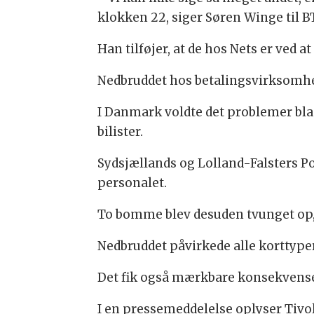
klokken 22, siger Søren Winge til B
Han tilføjer, at de hos Nets er ved a
Nedbruddet hos betalingsvirksomhed
I Danmark voldte det problemer bla
bilister.
Sydsjællands og Lolland-Falsters Pol
personalet.
To bomme blev desuden tvunget op, 
Nedbruddet påvirkede alle korttyper
Det fik også mærkbare konsekvenser
I en pressemeddelelse oplyser Tivol