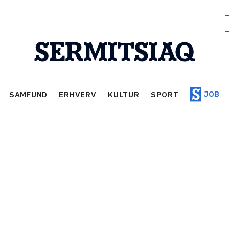
JOB
SAMFUND
ERHVERV
KULTUR
SPORT