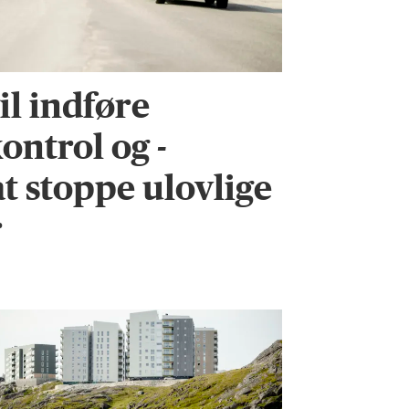
l indføre
ontrol og -
 at stoppe ulovlige
r