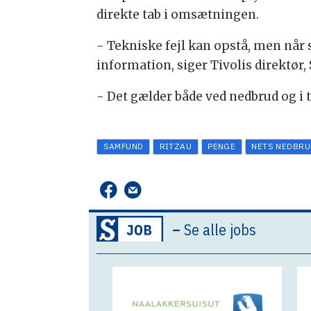
direkte tab i omsætningen.
- Tekniske fejl kan opstå, men når 
information, siger Tivolis direktø
- Det gælder både ved nedbrud og i t
SAMFUND
RITZAU
PENGE
NETS NEDBRU
–
Se alle jobs