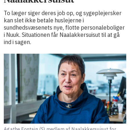
To læger siger deres job op, og sygeplejersker
kan slet ikke betale huslejerne i
sundhedsvæsenets nye, flotte personaleboliger
i Nuuk. Situationen får Naalakkersuisut til at gå
ind i sagen.
Agathe Fontain (S) medlem af Naalakkersuisut for