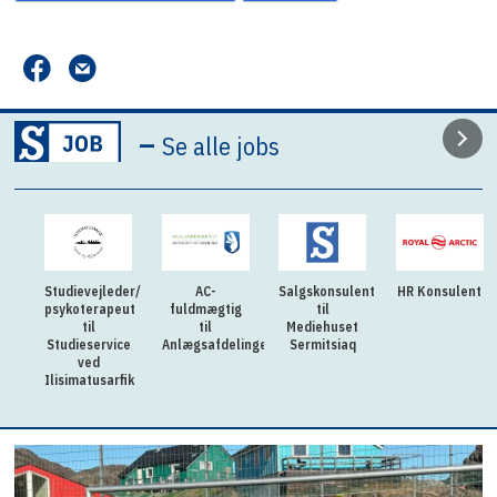
–
Se alle jobs
Studievejleder/
AC-
Salgskonsulent
HR Konsulent
psykoterapeut
fuldmægtig
til
til
til
Mediehuset
Studieservice
Anlægsafdelingen
Sermitsiaq
ved
Ilisimatusarfik