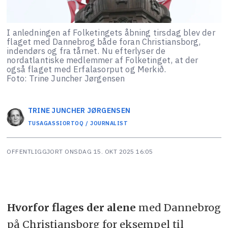
I anledningen af Folketingets åbning tirsdag blev der
flaget med Dannebrog både foran Christiansborg,
indendørs og fra tårnet. Nu efterlyser de
nordatlantiske medlemmer af Folketinget, at der
også flaget med Erfalasorput og Merkið.
Foto: Trine Juncher Jørgensen
TRINE JUNCHER
JØRGENSEN
TUSAGASSIORTOQ / JOURNALIST
OFFENTLIGGJORT
ONSDAG 15. OKT 2025 16:05
Hvorfor flages der alene
med Dannebrog
på Christiansborg for eksempel til