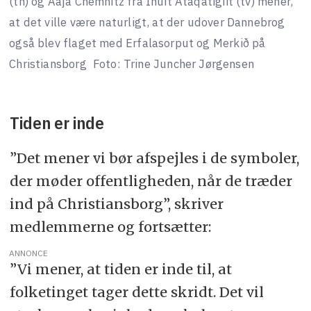
(th) og Aaja Chemnitz fra Inuit Ataqatigiit (tv) mener,
at det ville være naturligt, at der udover Dannebrog
også blev flaget med Erfalasorput og Merkið på
Christiansborg
Foto: Trine Juncher Jørgensen
Tiden er inde
”Det mener vi bør afspejles i de symboler,
der møder offentligheden, når de træder
ind på Christiansborg”, skriver
medlemmerne og fortsætter:
ANNONCE
”Vi mener, at tiden er inde til, at
folketinget tager dette skridt. Det vil