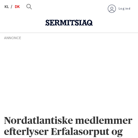
KL
DK
Log ind
ANNONCE
Nordatlantiske medlemmer
efterlyser Erfalasorput og