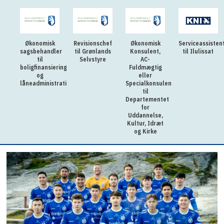
Økonomisk
Revisionschef
Økonomisk
Serviceassisten
sagsbehandler
til Grønlands
Konsulent,
til Ilulissat
til
Selvstyre
AC-
boligfinansiering
Fuldmægtig
og
eller
låneadministration
Specialkonsulent
til
Departementet
for
Uddannelse,
Kultur, Idræt
og Kirke