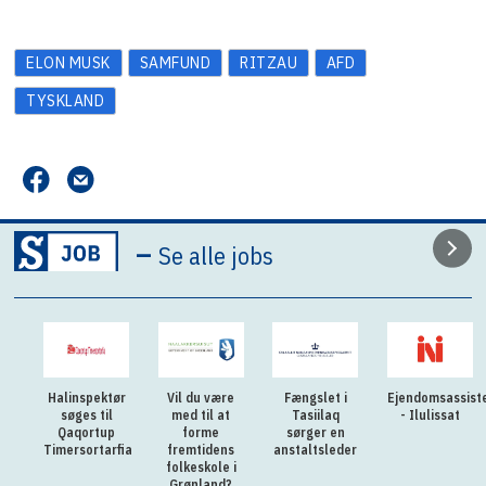
ELON MUSK
SAMFUND
RITZAU
AFD
TYSKLAND
–
Se alle jobs
Halinspektør
Vil du være
Fængslet i
Ejendomsassist
søges til
med til at
Tasiilaq
- Ilulissat
Qaqortup
forme
sørger en
Timersortarfia
fremtidens
anstaltsleder
folkeskole i
Grønland?