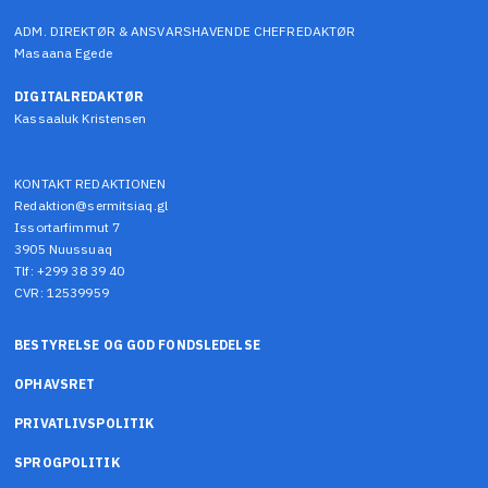
ADM. DIREKTØR & ANSVARSHAVENDE CHEFREDAKTØR
Masaana Egede
DIGITALREDAKTØR
Kassaaluk Kristensen
KONTAKT REDAKTIONEN
Redaktion@sermitsiaq.gl
Issortarfimmut 7
3905 Nuussuaq
Tlf: +299 38 39 40
CVR: 12539959
BESTYRELSE OG GOD FONDSLEDELSE
OPHAVSRET
PRIVATLIVSPOLITIK
SPROGPOLITIK