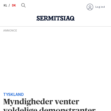
KL
DK
Log ind
ANNONCE
TYSKLAND
Myndigheder venter
voldelige demonstranter