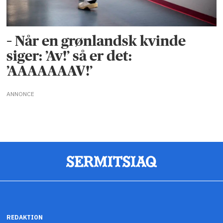
– Når en grønlandsk kvinde
siger: ’Av!’ så er det:
’AAAAAAAV!’
ANNONCE
REDAKTION