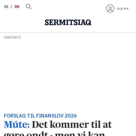
KL
DK
Log ind
ANNONCE
FORSLAG TIL FINANSLOV 2026
Múte:
Det kommer til at
gøre ondt - men vi kan