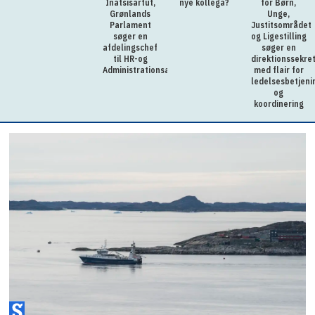
Inatsisartut,
nye kollega?
for Børn,
Grønlands
Unge,
Parlament
Justitsområdet
søger en
og Ligestilling
afdelingschef
søger en
til HR-og
direktionssekre
Administrationsafdelingen
med flair for
ledelsesbetjeni
og
koordinering