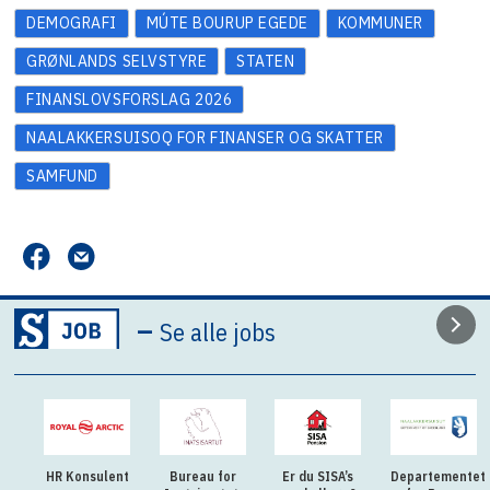
DEMOGRAFI
MÚTE BOURUP EGEDE
KOMMUNER
GRØNLANDS SELVSTYRE
STATEN
FINANSLOVSFORSLAG 2026
NAALAKKERSUISOQ FOR FINANSER OG SKATTER
SAMFUND
–
Se alle jobs
HR Konsulent
Bureau for
Er du SISA’s
Departementet