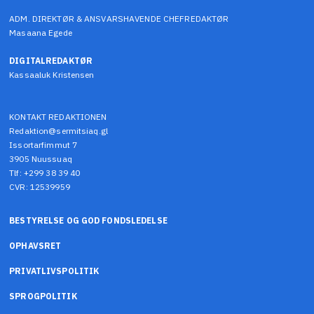
ADM. DIREKTØR & ANSVARSHAVENDE CHEFREDAKTØR
Masaana Egede
DIGITALREDAKTØR
Kassaaluk Kristensen
KONTAKT REDAKTIONEN
Redaktion@sermitsiaq.gl
Issortarfimmut 7
3905 Nuussuaq
Tlf: +299 38 39 40
CVR: 12539959
BESTYRELSE OG GOD FONDSLEDELSE
OPHAVSRET
PRIVATLIVSPOLITIK
SPROGPOLITIK