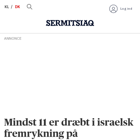
KL
DK
Log ind
ANNONCE
Mindst 11 er dræbt i israelsk
fremrykning på