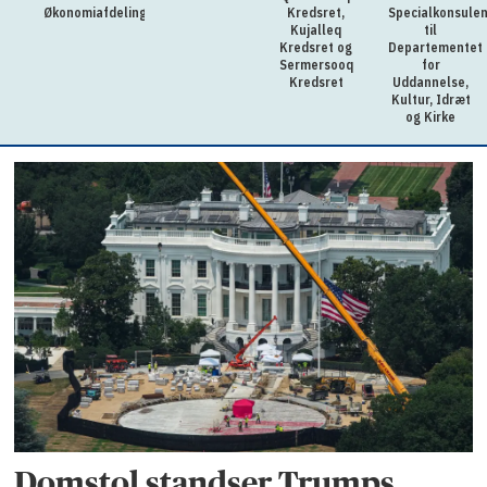
Økonomiafdelingen
Kredsret,
Specialkonsulen
Kujalleq
til
Kredsret og
Departementet
Sermersooq
for
Kredsret
Uddannelse,
Kultur, Idræt
og Kirke
Domstol standser Trumps