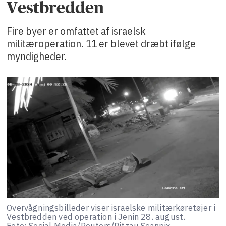
Vestbredden
Fire byer er omfattet af israelsk
militæroperation. 11 er blevet dræbt ifølge
myndigheder.
Overvågningsbilleder viser israelske militærkøretøjer i
Vestbredden ved operation i Jenin 28. august.
Foto: Social Media/Reuters/Ritzau Scanpix