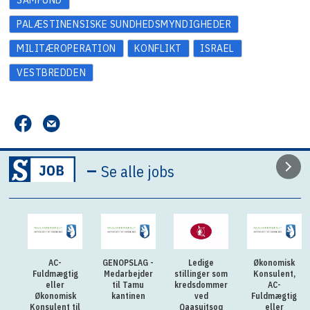
SAMFUND
PALÆSTINENSISKE SUNDHEDSMYNDIGHEDER
MILITÆROPERATION
KONFLIKT
ISRAEL
VESTBREDDEN
–
Se alle jobs
AC-
GENOPSLAG -
Ledige
Økonomisk
Fuldmægtig
Medarbejder
stillinger som
Konsulent,
eller
til Tamu
kredsdommer
AC-
Økonomisk
kantinen
ved
Fuldmægtig
Konsulent til
Qaasuitsoq
eller