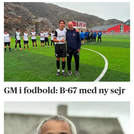
GM i fodbold: B-67 med ny sejr