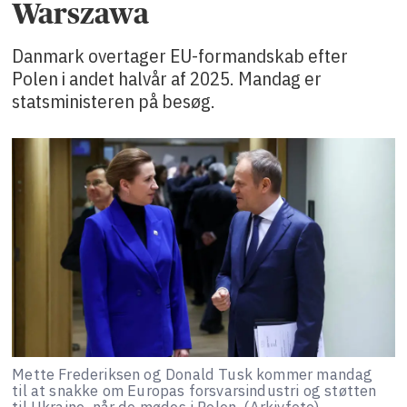
Warszawa
Danmark overtager EU-formandskab efter
Polen i andet halvår af 2025. Mandag er
statsministeren på besøg.
Mette Frederiksen og Donald Tusk kommer mandag
til at snakke om Europas forsvarsindustri og støtten
til Ukraine, når de mødes i Polen. (Arkivfoto).