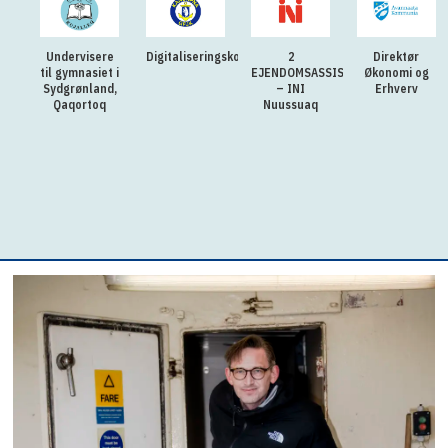
Undervisere
Digitaliseringskonsulent
2
Direktør
til gymnasiet i
EJENDOMSASSISTENTER
Økonomi og
Sydgrønland,
– INI
Erhverv
Qaqortoq
Nuussuaq