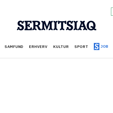
JOB
SAMFUND
ERHVERV
KULTUR
SPORT