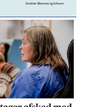
Direktør Økonomi og Erhverv
Revisionschef til