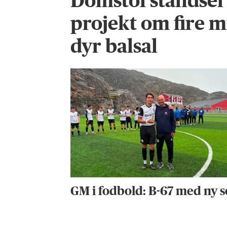
Domstol standse
projekt om fire m
dyr balsal
GM i fodbold: B-67 med ny s