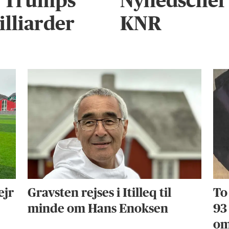
r Trumps
Nyhedschef 
illiarder
KNR
ejr
Gravsten rejses i Itilleq til
To
minde om Hans Enoksen
93
om