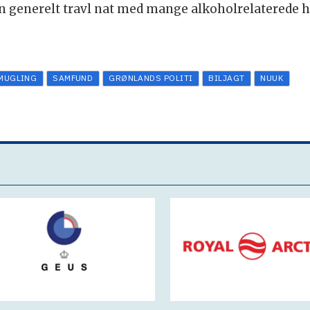
 generelt travl nat med mange alkoholrelaterede h
MUGLING
SAMFUND
GRØNLANDS POLITI
BILJAGT
NUUK