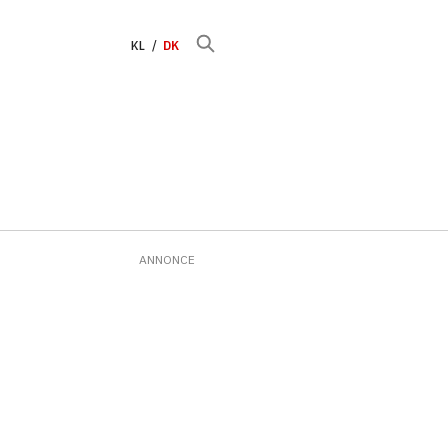
KL
DK
ANNONCE