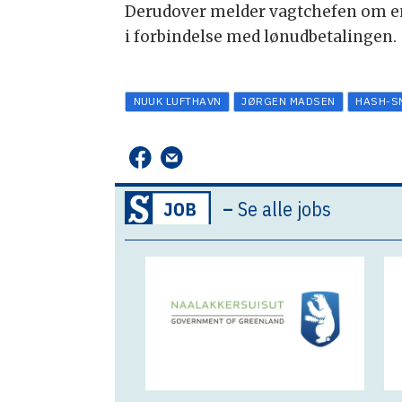
Derudover melder vagtchefen om en
i forbindelse med lønudbetalingen.
NUUK LUFTHAVN
JØRGEN MADSEN
HASH-S
–
Se alle jobs