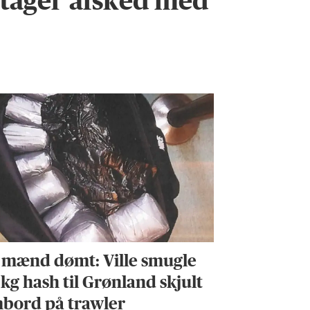
tager afsked med
 mænd dømt: Ville smugle
 kg hash til Grønland skjult
bord på trawler