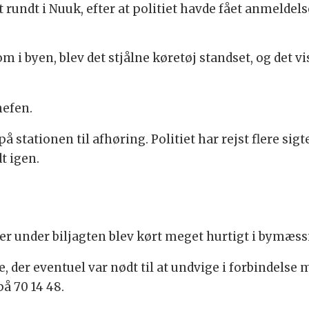
undt i Nuuk, efter at politiet havde fået anmeldelse
m i byen, blev det stjålne køretøj standset, og det vis
hefen.
å stationen til afhøring. Politiet har rejst flere sigt
dt igen.
der under biljagten blev kørt meget hurtigt i bymæss
e, der eventuel var nødt til at undvige i forbindelse
å 70 14 48.