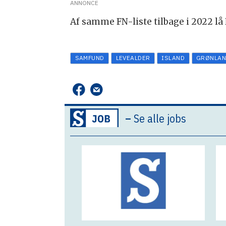
ANNONCE
Af samme FN-liste tilbage i 2022 lå 
SAMFUND
LEVEALDER
ISLAND
GRØNLA
–
Se alle jobs