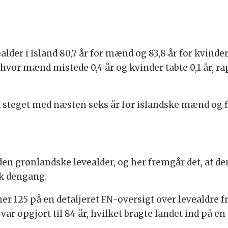
alder i Island 80,7 år for mænd og 83,8 år for kvinder, 
, hvor mænd mistede 0,4 år og kvinder tabte 0,1 år, 
d steget med næsten seks år for islandske mænd og fi
den grønlandske levealder, og her fremgår det, at d
tik dengang.
125 på en detaljeret FN-oversigt over levealdre fra
ar opgjort til 84 år, hvilket bragte landet ind på en