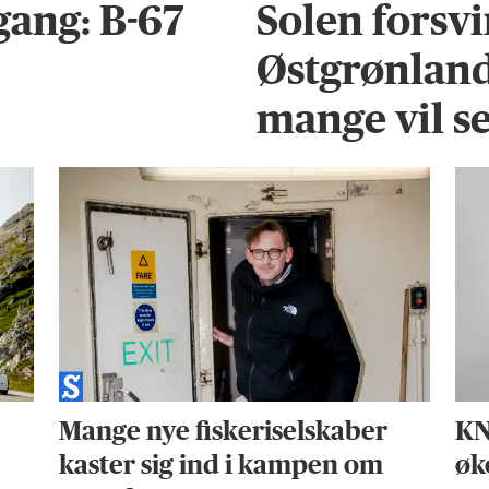
gang: B-67
Solen forsv
Østgrønland:
mange vil s
Mange nye fiskeriselskaber
KN
kaster sig ind i kampen om
øk