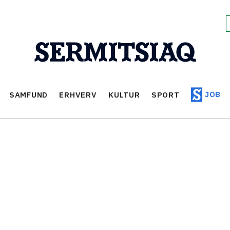
JOB
SAMFUND
ERHVERV
KULTUR
SPORT