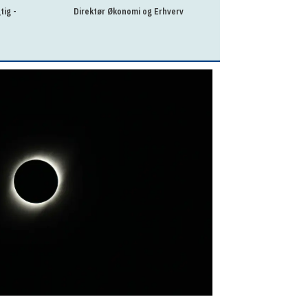
tig -
Direktør Økonomi og Erhverv
Praktikkoordinator t
N