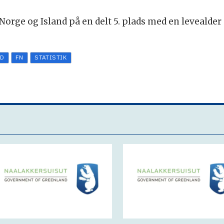
Norge og Island på en delt 5. plads med en levealder 
ND
FN
STATISTIK