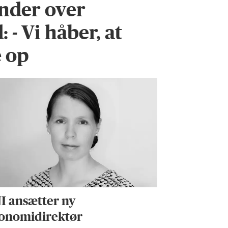
inder over
 - Vi håber, at
e op
I ansætter ny
onomidirektør