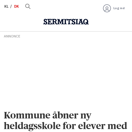
KL
DK
Log ind
ANNONCE
Kommune åbner ny
heldagsskole for elever med