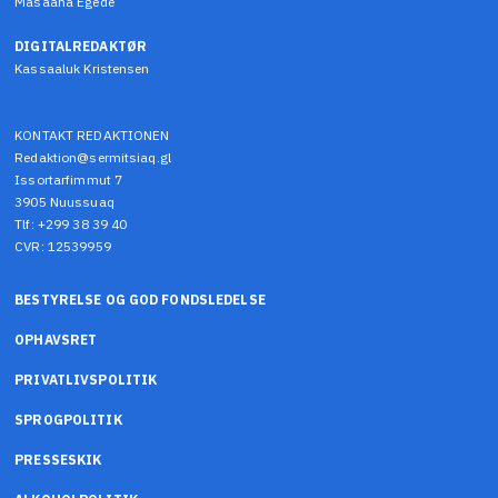
Masaana Egede
DIGITALREDAKTØR
Kassaaluk Kristensen
KONTAKT REDAKTIONEN
Redaktion@sermitsiaq.gl
Issortarfimmut 7
3905 Nuussuaq
Tlf: +299 38 39 40
CVR: 12539959
BESTYRELSE OG GOD FONDSLEDELSE
OPHAVSRET
PRIVATLIVSPOLITIK
SPROGPOLITIK
PRESSESKIK