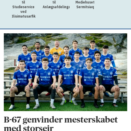
til
til
Mediehuset
Studieservice
Anlægsafdelingen
Sermitsiaq
ved
Ilisimatusarfik
B-67 genvinder mesterskabet
med storsejr