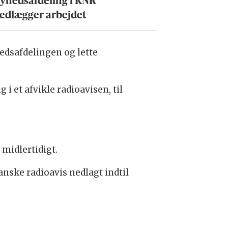
yhedsafdeling i KNR
edlægger arbejdet
edsafdelingen og lette
i et afvikle radioavisen, til
 midlertidigt.
nske radioavis nedlagt indtil