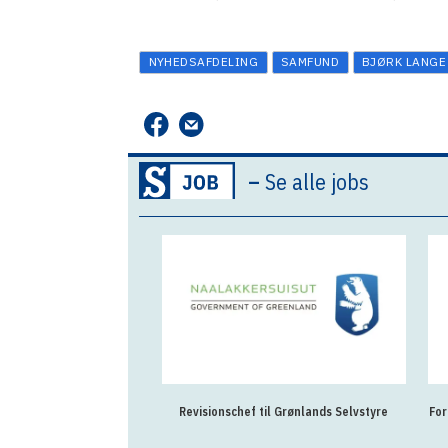
NYHEDSAFDELING
SAMFUND
BJØRK LANGE
–
Se alle jobs
Revisionschef til Grønlands Selvstyre
For