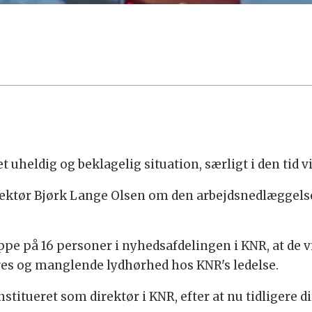
 uheldig og beklagelig situation, særligt i den tid v
rektør Bjørk Lange Olsen om den arbejdsnedlæggelse,
 på 16 personer i nyhedsafdelingen i KNR, at de vi
spres og manglende lydhørhed hos KNR's ledelse.
stitueret som direktør i KNR, efter at nu tidligere d