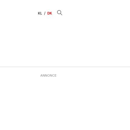
KL
DK
ANNONCE