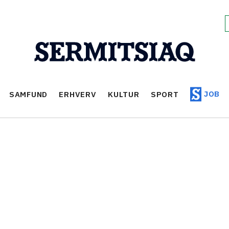
JOB
SAMFUND
ERHVERV
KULTUR
SPORT