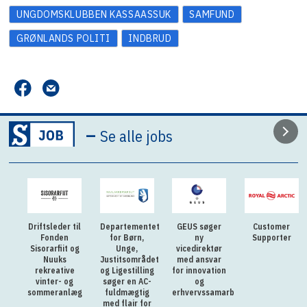
UNGDOMSKLUBBEN KASSAASSUK
SAMFUND
GRØNLANDS POLITI
INDBRUD
–
Se alle jobs
Driftsleder til
Departementet
GEUS søger
Customer
Fonden
for Børn,
ny
Supporter
Sisorarfiit og
Unge,
vicedirektør
Nuuks
Justitsområdet
med ansvar
rekreative
og Ligestilling
for innovation
vinter- og
søger en AC-
og
sommeranlæg
fuldmægtig
erhvervssamarbejde
med flair for