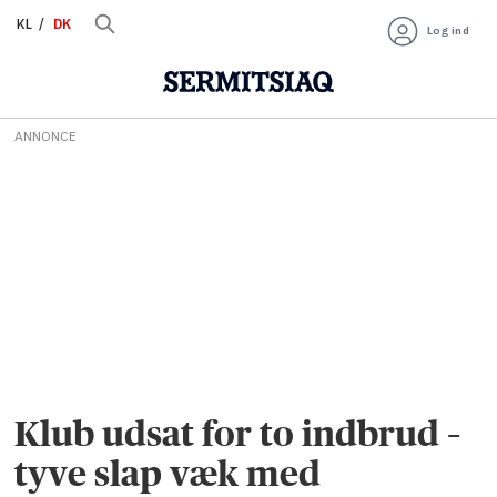
KL
DK
Log ind
ANNONCE
Klub udsat for to indbrud –
tyve slap væk med