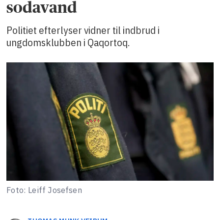
sodavand
Politiet efterlyser vidner til indbrud i
ungdomsklubben i Qaqortoq.
Foto: Leiff Josefsen