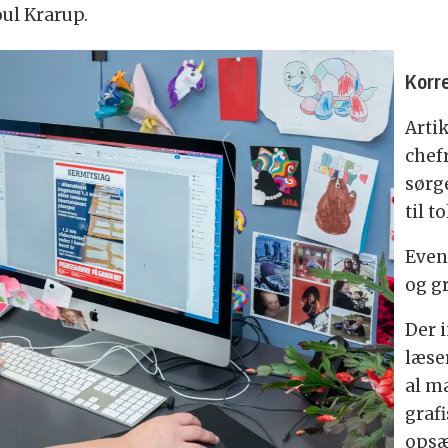
oul Krarup.
Korre
Arti
chef
sørg
til t
Even
og g
Der 
læse
al m
grafi
opsæ