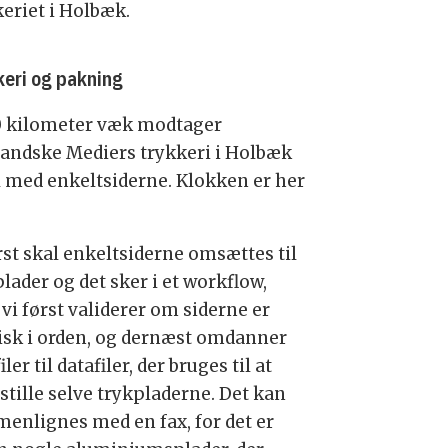
keriet i Holbæk.
keri og pakning
0 kilometer væk modtager
landske Mediers trykkeri i Holbæk
il med enkeltsiderne. Klokken er her
rst skal enkeltsiderne omsættes til
lader og det sker i et workflow,
vi først validerer om siderne er
isk i orden, og dernæst omdanner
iler til datafiler, der bruges til at
stille selve trykpladerne. Det kan
enlignes med en fax, for det er