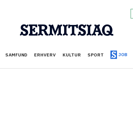
JOB
SAMFUND
ERHVERV
KULTUR
SPORT