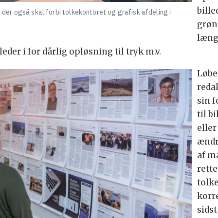
bille
, der også skal forbi tolkekontoret og grafisk afdeling i
grøn
læng
der i for dårlig opløsning til tryk m.v.
Løbe
reda
sin 
til b
eller
ændr
af mæ
rette
tolk
korre
sids