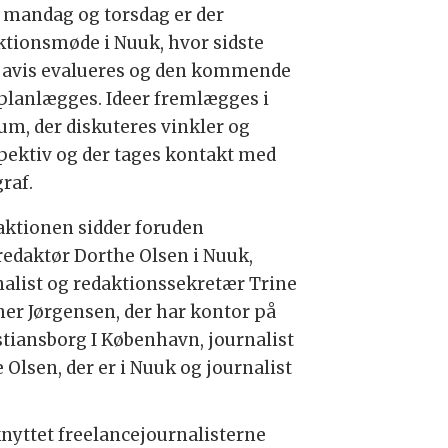
 mandag og torsdag er der
ktionsmøde i Nuuk, hvor sidste
 avis evalueres og den kommende
 planlægges. Ideer fremlægges i
um, der diskuteres vinkler og
pektiv og der tages kontakt med
raf.
daktionen sidder foruden
redaktør Dorthe Olsen i Nuuk,
nalist og redaktionssekretær Trine
her Jørgensen, der har kontor på
stiansborg I København, journalist
 Olsen, der er i Nuuk og journalist
lknyttet freelancejournalisterne