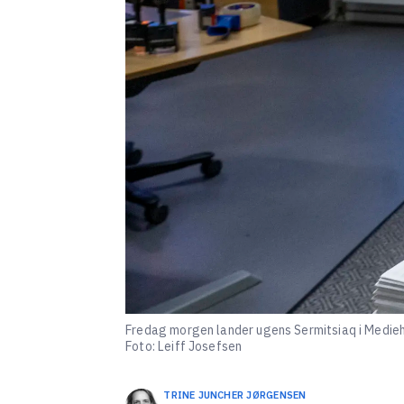
Fredag morgen lander ugens Sermitsiaq i Medieh
Foto: Leiff Josefsen
TRINE JUNCHER
JØRGENSEN