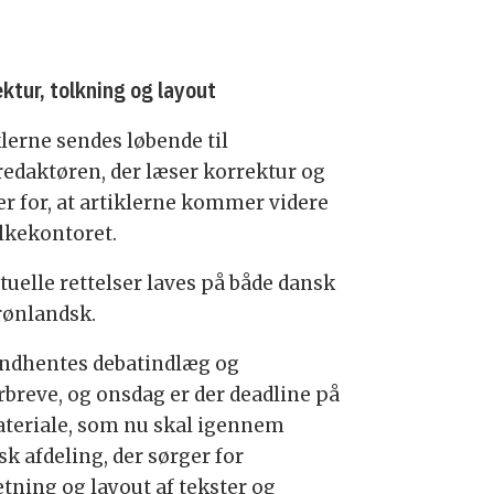
ktur, tolkning og layout
klerne sendes løbende til
redaktøren, der læser korrektur og
er for, at artiklerne kommer videre
olkekontoret.
tuelle rettelser laves på både dansk
rønlandsk.
indhentes debatindlæg og
rbreve, og onsdag er der deadline på
ateriale, som nu skal igennem
sk afdeling, der sørger for
tning og layout af tekster og