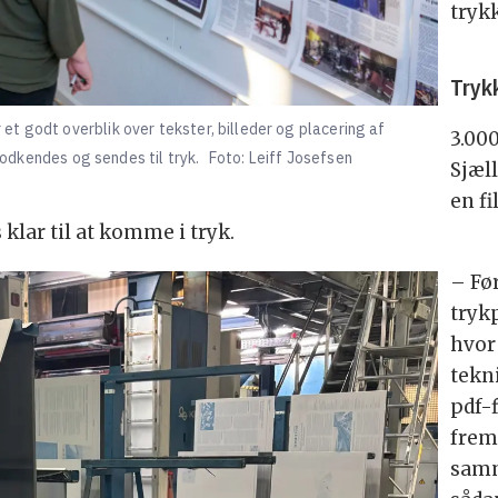
tryk
Tryk
t godt overblik over tekster, billeder og placering af
3.00
 godkendes og sendes til tryk.
Foto: Leiff Josefsen
Sjæl
en f
 klar til at komme i tryk.
– Fø
trykp
hvor 
tekn
pdf-f
frem
samm