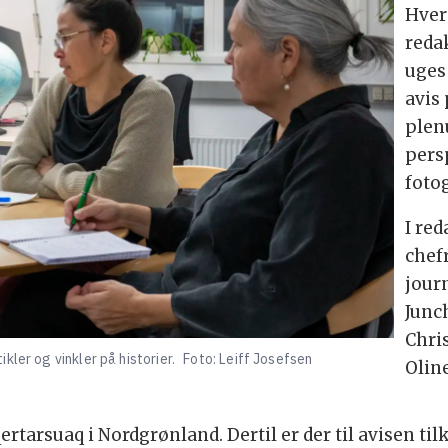
Hver
reda
uges
avis
plen
pers
fotog
I re
chef
jour
Junc
Chri
ler og vinkler på historier.
Foto: Leiff Josefsen
Oline
rtarsuaq i Nordgrønland. Dertil er der til avisen ti