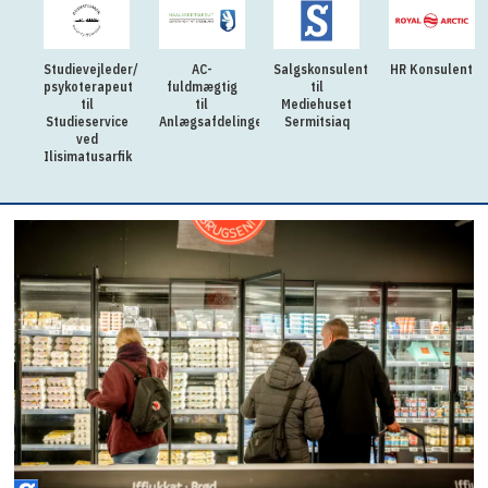
Studievejleder/
AC-
Salgskonsulent
HR Konsulent
psykoterapeut
fuldmægtig
til
til
til
Mediehuset
Studieservice
Anlægsafdelingen
Sermitsiaq
ved
Ilisimatusarfik