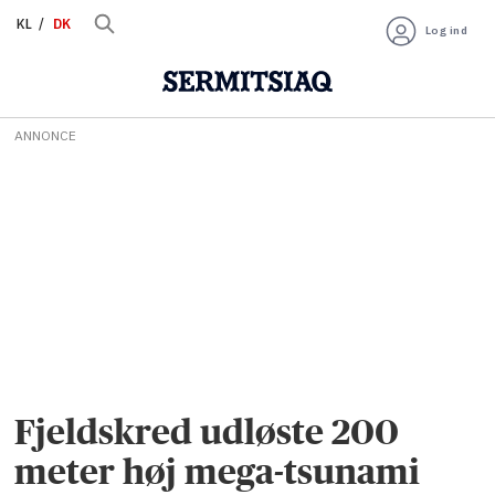
KL
DK
Log ind
ANNONCE
Fjeldskred udløste 200
meter høj mega-tsunami