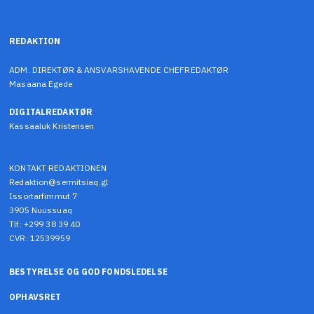
REDAKTION
ADM. DIREKTØR & ANSVARSHAVENDE CHEFREDAKTØR
Masaana Egede
DIGITALREDAKTØR
Kassaaluk Kristensen
KONTAKT REDAKTIONEN
Redaktion@sermitsiaq.gl
Issortarfimmut 7
3905 Nuussuaq
Tlf: +299 38 39 40
CVR: 12539959
BESTYRELSE OG GOD FONDSLEDELSE
OPHAVSRET