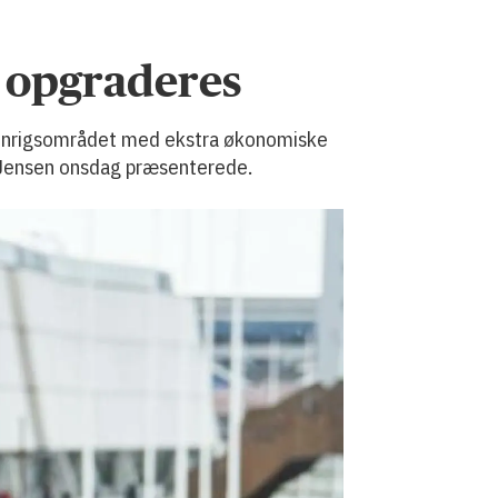
l opgraderes
 udenrigsområdet med ekstra økonomiske
k Jensen onsdag præsenterede.