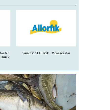
stenter
Souschef til Allorfik – Videnscenter
Ejendomsassis
 i Nuuk