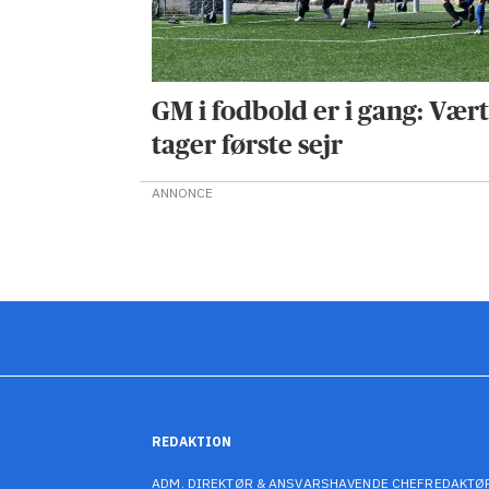
GM i fodbold er i gang: Vær
tager første sejr
ANNONCE
REDAKTION
ADM. DIREKTØR & ANSVARSHAVENDE CHEFREDAKTØ