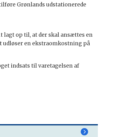
tilføre Grønlands udstationerede
agt op til, at der skal ansættes en
et udløser en ekstraomkostning på
get indsats til varetagelsen af