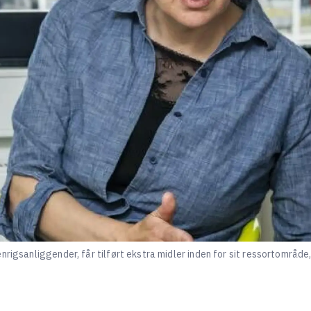
nrigsanliggender, får tilført ekstra midler inden for sit ressortområde