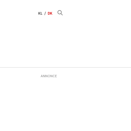
KL
DK
ANNONCE