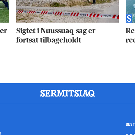
ter
Sigtet i Nuussuaq-sag er
Re
fortsat tilbageholdt
re
BEST
R