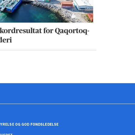
kordresultat for Qaqortoq-
deri
YRELSE OG GOD FONDSLEDELSE