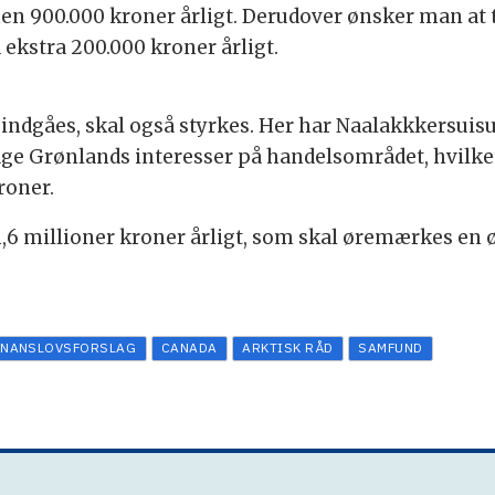
nen 900.000 kroner årligt. Derudover ønsker man at 
ekstra 200.000 kroner årligt.
dgåes, skal også styrkes. Her har Naalakkkersuisut l
age Grønlands interesser på handelsområdet, hvilk
roner.
1,6 millioner kroner årligt, som skal øremærkes en ø
INANSLOVSFORSLAG
CANADA
ARKTISK RÅD
SAMFUND