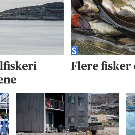
fiskeri
Flere fisker 
dene