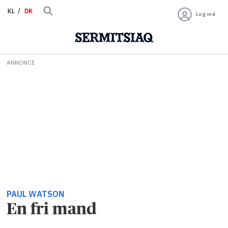
KL
DK
Log ind
ANNONCE
PAUL WATSON
En fri mand