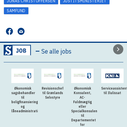
JONAS CHRISTOFFERSEN
JUSTITSMINISTERIET
SAMFUND
–
Se alle jobs
Økonomisk
Revisionschef
Økonomisk
Serviceassisten
sagsbehandler
til Grønlands
Konsulent,
til Ilulissat
til
Selvstyre
AC-
boligfinansiering
Fuldmægtig
og
eller
låneadministration
Specialkonsulent
til
Departementet
for