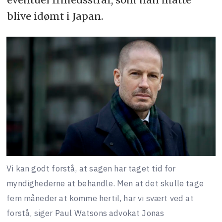
blive idømt i Japan.
Vi kan godt forstå, at sagen har taget tid for
myndighederne at behandle. Men at det skulle tage
fem måneder at komme hertil, har vi svært ved at
forstå, siger Paul Watsons advokat Jonas