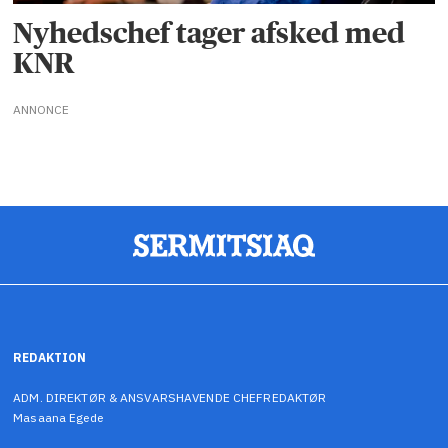
Nyhedschef tager afsked med
KNR
ANNONCE
REDAKTION
ADM. DIREKTØR & ANSVARSHAVENDE CHEFREDAKTØR
Masaana Egede