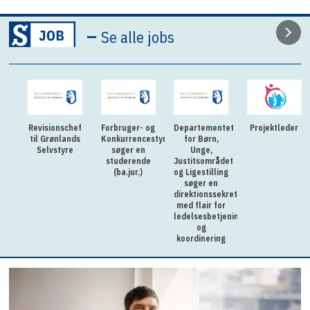
–
Se alle jobs
Revisionschef
Forbruger- og
Departementet
Projektleder
til Grønlands
Konkurrencestyrelsen
for Børn,
Selvstyre
søger en
Unge,
studerende
Justitsområdet
(ba.jur.)
og Ligestilling
søger en
direktionssekretær
med flair for
ledelsesbetjening
og
koordinering