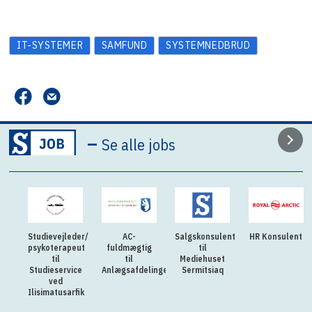
IT-SYSTEMER
SAMFUND
SYSTEMNEDBRUD
–
Se alle jobs
Studievejleder/
AC-
Salgskonsulent
HR Konsulent
psykoterapeut
fuldmægtig
til
til
til
Mediehuset
Studieservice
Anlægsafdelingen
Sermitsiaq
ved
Ilisimatusarfik