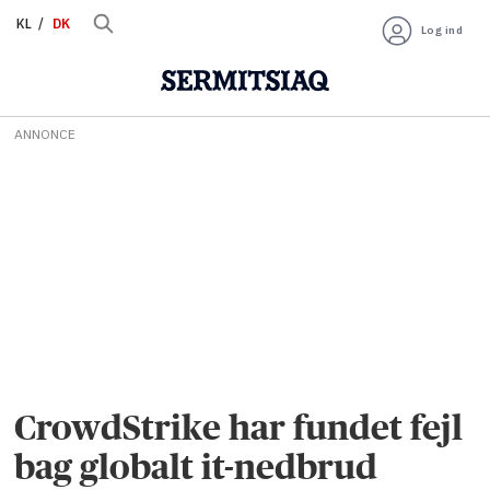
KL
DK
Log ind
ANNONCE
CrowdStrike har fundet fejl
bag globalt it-nedbrud