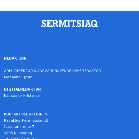
REDAKTION
ADM. DIREKTØR & ANSVARSHAVENDE CHEFREDAKTØR
Masaana Egede
DIGITALREDAKTØR
Kassaaluk Kristensen
KONTAKT REDAKTIONEN
Redaktion@sermitsiaq.gl
Issortarfimmut 7
3905 Nuussuaq
Tlf: +299 38 39 40