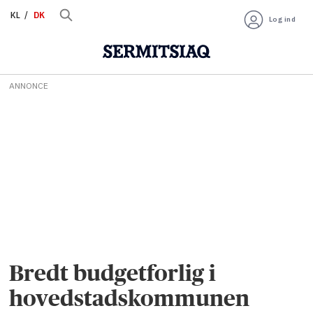
KL
DK
Log ind
ANNONCE
Bredt budgetforlig i
hovedstadskommunen