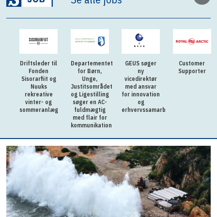
Driftsleder til
Departementet
GEUS søger
Customer
Fonden
for Børn,
ny
Supporter
Sisorarfiit og
Unge,
vicedirektør
Nuuks
Justitsområdet
med ansvar
rekreative
og Ligestilling
for innovation
vinter- og
søger en AC-
og
sommeranlæg
fuldmægtig
erhvervssamarbejde
med flair for
kommunikation