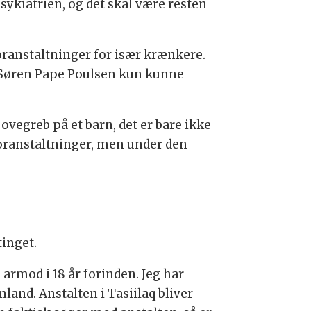
psykiatrien, og det skal være resten
oranstaltninger for især krænkere.
r Søren Pape Poulsen kun kunne
t ovegreb på et barn, det er bare ikke
 foranstaltninger, men under den
tinget.
l armod i 18 år forinden. Jeg har
land. Anstalten i Tasiilaq bliver