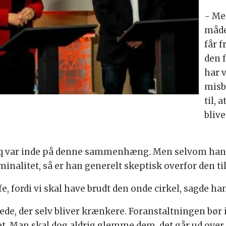
- Me
måde
får f
den 
har 
misb
til, 
bliv
raq var inde på denne sammenhæng. Men selvom han 
minalitet, så er han generelt skeptisk overfor den ti
fe, fordi vi skal have brudt den onde cirkel, sagde ha
de, der selv bliver krænkere. Foranstaltningen bør 
et. Man skal dog aldrig glemme dem, det går ud over, o