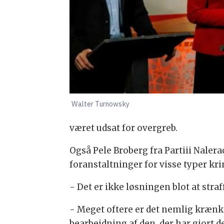
Walter Turnowsky
været udsat for overgreb.
Også Pele Broberg fra Partiii Nale
foranstaltninger for visse typer kri
- Det er ikke løsningen blot at straf
- Meget oftere er det nemlig krænke
bearbejdning af den, der har gjort d