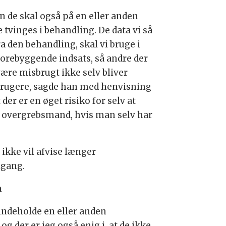
n de skal også på en eller anden
 tvinges i behandling. De data vi så
ra den behandling, skal vi bruge i
forebyggende indsats, så andre der
være misbrugt ikke selv bliver
rugere, sagde han med henvisning
at der er en øget risiko for selv at
e overgrebsmand, hvis man selv har
ikke vil afvise længer
lgang.
n
indeholde en eller anden
g der er jeg også enig i, at de ikke