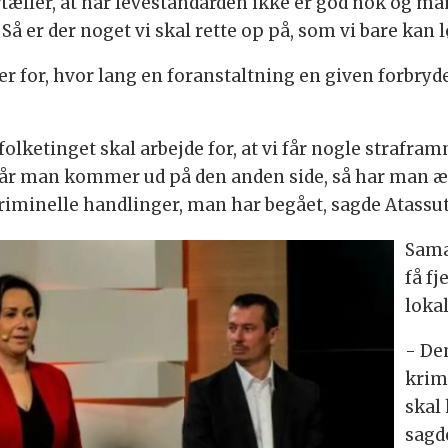
fortæller, at når levestandarden ikke er god nok og m
 Så er der noget vi skal rette op på, som vi bare kan 
 for, hvor lang en foranstaltning en given forbrydel
 folketinget skal arbejde for, at vi får nogle strafra
når man kommer ud på den anden side, så har man æn
riminelle handlinger, man har begået, sagde Atassut
Sama
få f
loka
- De
krimi
skal
sagd