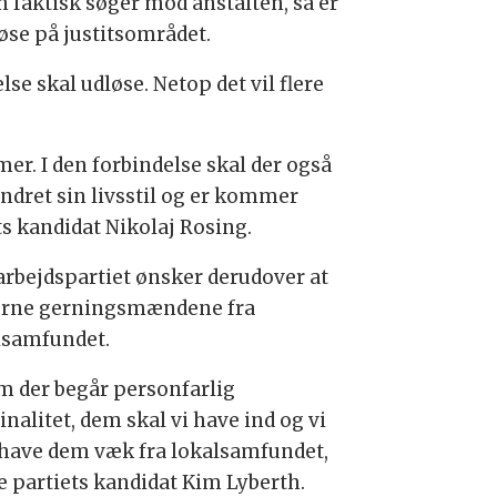
an faktisk søger mod anstalten, så er
løse på justitsområdet.
se skal udløse. Netop det vil flere
mmer. I den forbindelse skal der også
dret sin livsstil og er kommer
s kandidat Nikolaj Rosing.
rbejdspartiet ønsker derudover at
jerne gerningsmændene fra
lsamfundet.
m der begår personfarlig
nalitet, dem skal vi have ind og vi
 have dem væk fra lokalsamfundet,
e partiets kandidat Kim Lyberth.