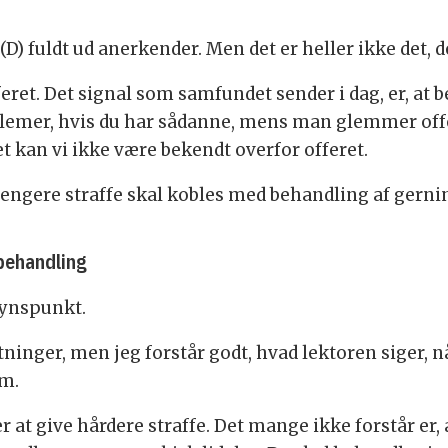
) fuldt ud anerkender. Men det er heller ikke det, d
fferet. Det signal som samfundet sender i dag, er, at b
blemer, hvis du har sådanne, mens man glemmer offer
t kan vi ikke være bekendt overfor offeret.
trengere straffe skal kobles med behandling af ger
behandling
 synspunkt.
ninger, men jeg forstår godt, hvad lektoren siger, nå
lm.
r at give hårdere straffe. Det mange ikke forstår er, a