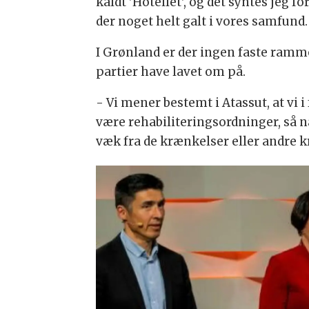
kaldt 'Hotellet', og det syntes jeg 
der noget helt galt i vores samfund.
I Grønland er der ingen faste rammer
partier have lavet om på.
- Vi mener bestemt i Atassut, at vi i
være rehabiliteringsordninger, så 
væk fra de krænkelser eller andre k