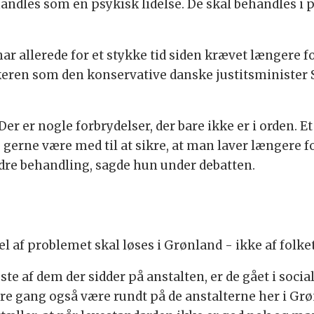
handles som en psykisk lidelse. De skal behandles i 
r allerede for et stykke tid siden krævet længere f
ikeren som den konservative danske justitsministe
: Der er nogle forbrydelser, der bare ikke er i orden. E
jeg gerne være med til at sikre, at man laver længere
dre behandling, sagde hun under debatten.
l af problemet skal løses i Grønland - ikke af folke
leste af dem der sidder på anstalten, er de gået i socia
re gang også være rundt på de anstalterne her i Grøn