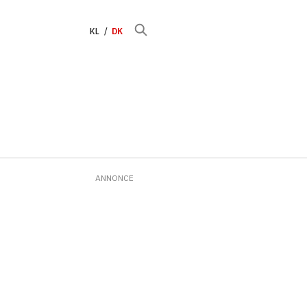
KL
DK
ANNONCE