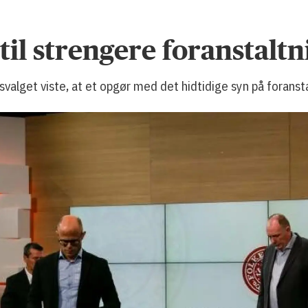
il strengere foranstaltn
svalget viste, at et opgør med det hidtidige syn på foransta