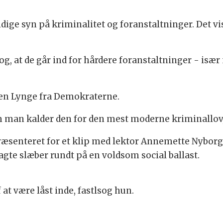
idige syn på kriminalitet og foranstaltninger. Det v
g, at de går ind for hårdere foranstaltninger - især
teen Lynge fra Demokraterne.
m man kalder den for den mest moderne kriminallov
ræsenteret for et klip med lektor Annemette Nyborg 
ragte slæber rundt på en voldsom social ballast.
at være låst inde, fastlsog hun.